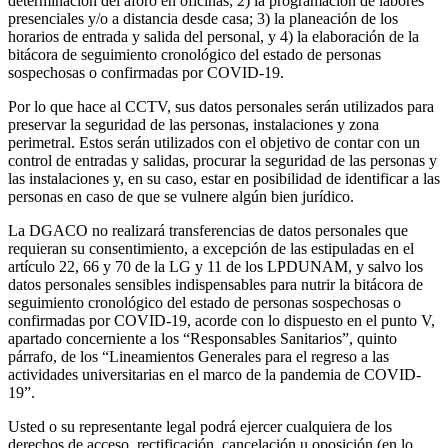
determinación del aforo en oficinas; 2) la programación de labores
presenciales y/o a distancia desde casa; 3) la planeación de los
horarios de entrada y salida del personal, y 4) la elaboración de la
bitácora de seguimiento cronológico del estado de personas
sospechosas o confirmadas por COVID-19.
Por lo que hace al CCTV, sus datos personales serán utilizados para
preservar la seguridad de las personas, instalaciones y zona
perimetral. Estos serán utilizados con el objetivo de contar con un
control de entradas y salidas, procurar la seguridad de las personas y
las instalaciones y, en su caso, estar en posibilidad de identificar a las
personas en caso de que se vulnere algún bien jurídico.
La DGACO no realizará transferencias de datos personales que
requieran su consentimiento, a excepción de las estipuladas en el
artículo 22, 66 y 70 de la LG y 11 de los LPDUNAM, y salvo los
datos personales sensibles indispensables para nutrir la bitácora de
seguimiento cronológico del estado de personas sospechosas o
confirmadas por COVID-19, acorde con lo dispuesto en el punto V,
apartado concerniente a los “Responsables Sanitarios”, quinto
párrafo, de los “Lineamientos Generales para el regreso a las
actividades universitarias en el marco de la pandemia de COVID-
19”.
Usted o su representante legal podrá ejercer cualquiera de los
derechos de acceso, rectificación, cancelación u oposición (en lo