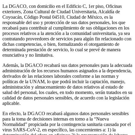
La DGACO, con domicilio en el Edificio C, 1er piso, Oficinas
exteriores, Zona Cultural de Ciudad Universitaria, Alcaldía de
Coyoacán, Código Postal 04510, Ciudad de México, es la
responsable del uso y protección de sus datos personales, los que
recabará para contribuir al cumplimiento de sus obligaciones en los
procesos relativos a la atención a la comunidad universitaria, ya sea
contratando proveedores de servicios para algún fin relacionado con
dichas competencias, o bien, formalizando el otorgamiento de
determinada prestación de servicio, lo cual se prevé de manera
enunciativa y no limitativa.
Además, la DGACO recabará sus datos personales para la adecuada
administración de los recursos humanos asignados a la dependencia,
derivados de las relaciones laborales conforme a las normas y
políticas de la UNAM, lo que podrá incluir la captación, manejo,
administración y almacenamiento de datos relativos al estado de
salud del personal, los cuales, en todo momento, serán tratados en su
calidad de datos personales sensibles, de acuerdo con la legislación
aplicable.
En efecto, la DGACO recabará algunos datos personales sensibles
para la toma de decisiones internas en torno a la “Nueva
Normalidad” propiciada por la contingencia sanitaria causada por el
virus SARS-CoV-2, en específico, las concernientes a: 1) la