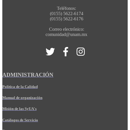
Teléfonos:
(0155) 5622-6174
(0155) 5622-6176
Correo electrónico:
comunidad@unam.mx
ADMINISTRACIÓN
Política de la Calidad
Manual de organización
Misión de las SyUA's
Catálogos de Servicio