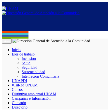
Menú
Inicio
Ejes de trabajo
Inclusión
Salud
Seguridad
Sustentabilidad
Integración Comunitaria
UNAPDI
#TuRed UNAM
Cursos
Distintivo ambiental UNAM
Campañas e Información
Climatón
Directorio