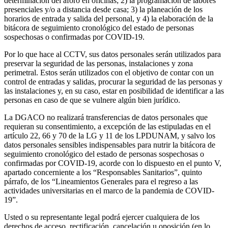
determinación del aforo en oficinas; 2) la programación de labores
presenciales y/o a distancia desde casa; 3) la planeación de los
horarios de entrada y salida del personal, y 4) la elaboración de la
bitácora de seguimiento cronológico del estado de personas
sospechosas o confirmadas por COVID-19.
Por lo que hace al CCTV, sus datos personales serán utilizados para
preservar la seguridad de las personas, instalaciones y zona
perimetral. Estos serán utilizados con el objetivo de contar con un
control de entradas y salidas, procurar la seguridad de las personas y
las instalaciones y, en su caso, estar en posibilidad de identificar a las
personas en caso de que se vulnere algún bien jurídico.
La DGACO no realizará transferencias de datos personales que
requieran su consentimiento, a excepción de las estipuladas en el
artículo 22, 66 y 70 de la LG y 11 de los LPDUNAM, y salvo los
datos personales sensibles indispensables para nutrir la bitácora de
seguimiento cronológico del estado de personas sospechosas o
confirmadas por COVID-19, acorde con lo dispuesto en el punto V,
apartado concerniente a los “Responsables Sanitarios”, quinto
párrafo, de los “Lineamientos Generales para el regreso a las
actividades universitarias en el marco de la pandemia de COVID-
19”.
Usted o su representante legal podrá ejercer cualquiera de los
derechos de acceso, rectificación, cancelación u oposición (en lo