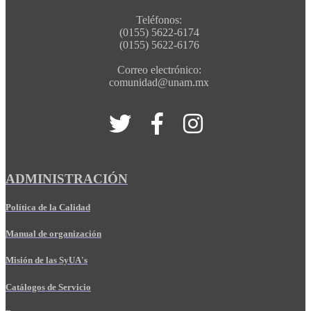
Teléfonos:
(0155) 5622-6174
(0155) 5622-6176
Correo electrónico:
comunidad@unam.mx
ADMINISTRACIÓN
Política de la Calidad
Manual de organización
Misión de las SyUA's
Catálogos de Servicio