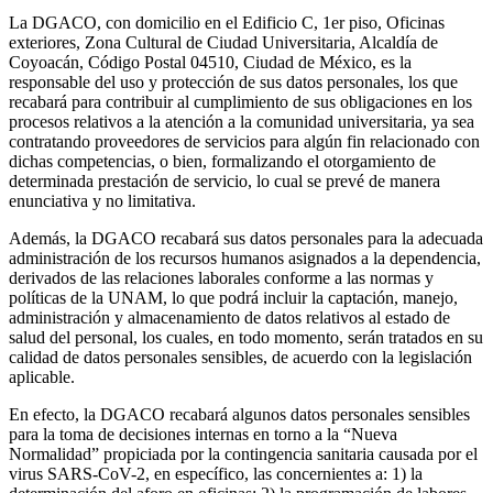
La DGACO, con domicilio en el Edificio C, 1er piso, Oficinas
exteriores, Zona Cultural de Ciudad Universitaria, Alcaldía de
Coyoacán, Código Postal 04510, Ciudad de México, es la
responsable del uso y protección de sus datos personales, los que
recabará para contribuir al cumplimiento de sus obligaciones en los
procesos relativos a la atención a la comunidad universitaria, ya sea
contratando proveedores de servicios para algún fin relacionado con
dichas competencias, o bien, formalizando el otorgamiento de
determinada prestación de servicio, lo cual se prevé de manera
enunciativa y no limitativa.
Además, la DGACO recabará sus datos personales para la adecuada
administración de los recursos humanos asignados a la dependencia,
derivados de las relaciones laborales conforme a las normas y
políticas de la UNAM, lo que podrá incluir la captación, manejo,
administración y almacenamiento de datos relativos al estado de
salud del personal, los cuales, en todo momento, serán tratados en su
calidad de datos personales sensibles, de acuerdo con la legislación
aplicable.
En efecto, la DGACO recabará algunos datos personales sensibles
para la toma de decisiones internas en torno a la “Nueva
Normalidad” propiciada por la contingencia sanitaria causada por el
virus SARS-CoV-2, en específico, las concernientes a: 1) la