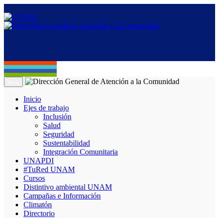
Menú
Inicio
Ejes de trabajo
Inclusión
Salud
Seguridad
Sustentabilidad
Integración Comunitaria
UNAPDI
#TuRed UNAM
Cursos
Distintivo ambiental UNAM
Campañas e Información
Climatón
Directorio