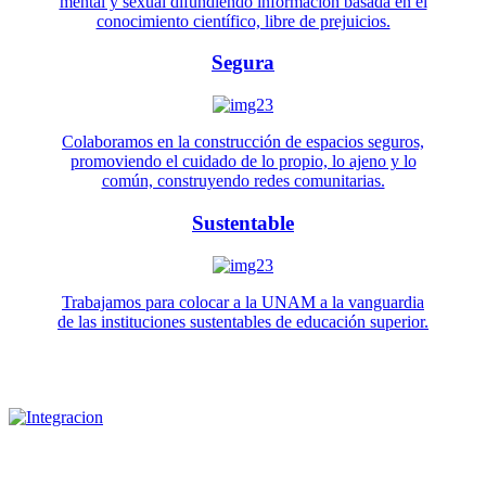
mental y sexual difundiendo información basada en el
conocimiento científico, libre de prejuicios.
Segura
Colaboramos en la construcción de espacios seguros,
promoviendo el cuidado de lo propio, lo ajeno y lo
común, construyendo redes comunitarias.
Sustentable
Trabajamos para colocar a la UNAM a la vanguardia
de las instituciones sustentables de educación superior.