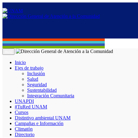
Menú
Inicio
Ejes de trabajo
Inclusión
Salud
Seguridad
Sustentabilidad
Integración Comunitaria
UNAPDI
#TuRed UNAM
Cursos
Distintivo ambiental UNAM
Campañas e Información
Climatón
Directorio