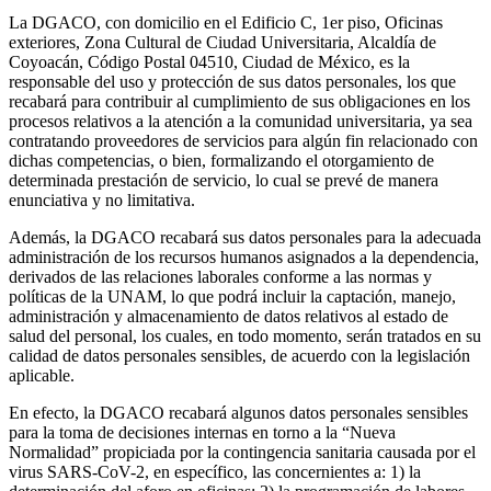
La DGACO, con domicilio en el Edificio C, 1er piso, Oficinas
exteriores, Zona Cultural de Ciudad Universitaria, Alcaldía de
Coyoacán, Código Postal 04510, Ciudad de México, es la
responsable del uso y protección de sus datos personales, los que
recabará para contribuir al cumplimiento de sus obligaciones en los
procesos relativos a la atención a la comunidad universitaria, ya sea
contratando proveedores de servicios para algún fin relacionado con
dichas competencias, o bien, formalizando el otorgamiento de
determinada prestación de servicio, lo cual se prevé de manera
enunciativa y no limitativa.
Además, la DGACO recabará sus datos personales para la adecuada
administración de los recursos humanos asignados a la dependencia,
derivados de las relaciones laborales conforme a las normas y
políticas de la UNAM, lo que podrá incluir la captación, manejo,
administración y almacenamiento de datos relativos al estado de
salud del personal, los cuales, en todo momento, serán tratados en su
calidad de datos personales sensibles, de acuerdo con la legislación
aplicable.
En efecto, la DGACO recabará algunos datos personales sensibles
para la toma de decisiones internas en torno a la “Nueva
Normalidad” propiciada por la contingencia sanitaria causada por el
virus SARS-CoV-2, en específico, las concernientes a: 1) la