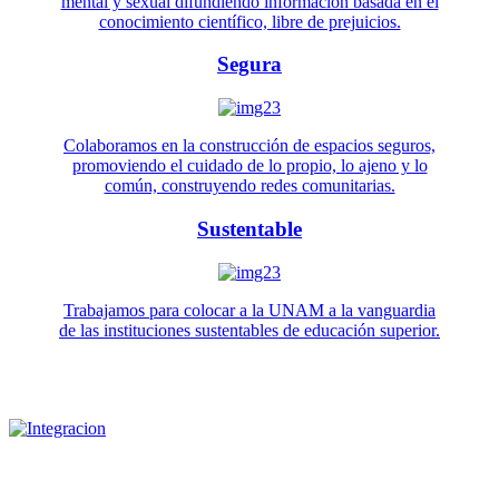
mental y sexual difundiendo información basada en el
conocimiento científico, libre de prejuicios.
Segura
Colaboramos en la construcción de espacios seguros,
promoviendo el cuidado de lo propio, lo ajeno y lo
común, construyendo redes comunitarias.
Sustentable
Trabajamos para colocar a la UNAM a la vanguardia
de las instituciones sustentables de educación superior.