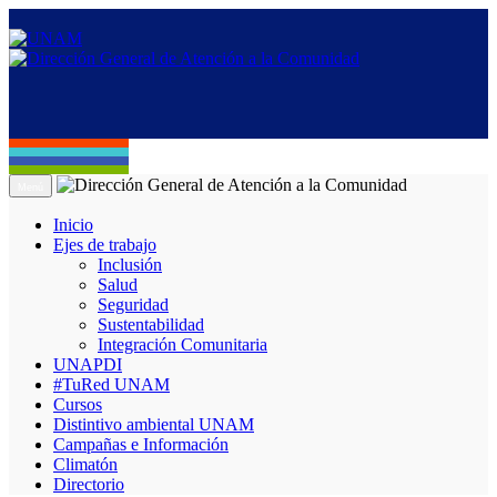
Menú
Inicio
Ejes de trabajo
Inclusión
Salud
Seguridad
Sustentabilidad
Integración Comunitaria
UNAPDI
#TuRed UNAM
Cursos
Distintivo ambiental UNAM
Campañas e Información
Climatón
Directorio