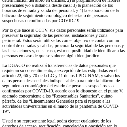
determinación del aforo en oficinas; 2) la programación de labores
presenciales y/o a distancia desde casa; 3) la planeación de los
horarios de entrada y salida del personal, y 4) la elaboración de la
bitácora de seguimiento cronológico del estado de personas
sospechosas o confirmadas por COVID-19.
Por lo que hace al CCTV, sus datos personales serán utilizados para
preservar la seguridad de las personas, instalaciones y zona
perimetral. Estos serán utilizados con el objetivo de contar con un
control de entradas y salidas, procurar la seguridad de las personas y
las instalaciones y, en su caso, estar en posibilidad de identificar a las
personas en caso de que se vulnere algún bien jurídico.
La DGACO no realizará transferencias de datos personales que
requieran su consentimiento, a excepción de las estipuladas en el
artículo 22, 66 y 70 de la LG y 11 de los LPDUNAM, y salvo los
datos personales sensibles indispensables para nutrir la bitácora de
seguimiento cronológico del estado de personas sospechosas o
confirmadas por COVID-19, acorde con lo dispuesto en el punto V,
apartado concerniente a los “Responsables Sanitarios”, quinto
párrafo, de los “Lineamientos Generales para el regreso a las
actividades universitarias en el marco de la pandemia de COVID-
19”.
Usted o su representante legal podrá ejercer cualquiera de los
derechos de acceso, rectificación, cancelación u oposición (en lo