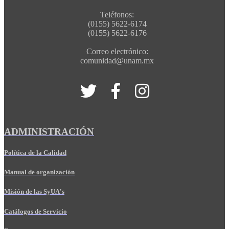
Teléfonos:
(0155) 5622-6174
(0155) 5622-6176
Correo electrónico:
comunidad@unam.mx
ADMINISTRACIÓN
Política de la Calidad
Manual de organización
Misión de las SyUA's
Catálogos de Servicio