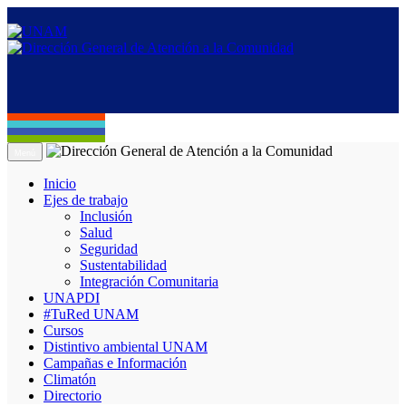
Menú
Inicio
Ejes de trabajo
Inclusión
Salud
Seguridad
Sustentabilidad
Integración Comunitaria
UNAPDI
#TuRed UNAM
Cursos
Distintivo ambiental UNAM
Campañas e Información
Climatón
Directorio