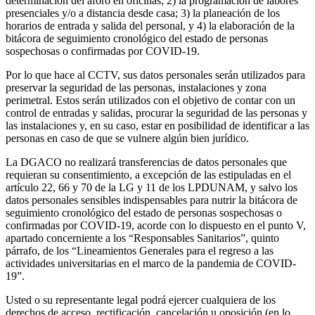
determinación del aforo en oficinas; 2) la programación de labores
presenciales y/o a distancia desde casa; 3) la planeación de los
horarios de entrada y salida del personal, y 4) la elaboración de la
bitácora de seguimiento cronológico del estado de personas
sospechosas o confirmadas por COVID-19.
Por lo que hace al CCTV, sus datos personales serán utilizados para
preservar la seguridad de las personas, instalaciones y zona
perimetral. Estos serán utilizados con el objetivo de contar con un
control de entradas y salidas, procurar la seguridad de las personas y
las instalaciones y, en su caso, estar en posibilidad de identificar a las
personas en caso de que se vulnere algún bien jurídico.
La DGACO no realizará transferencias de datos personales que
requieran su consentimiento, a excepción de las estipuladas en el
artículo 22, 66 y 70 de la LG y 11 de los LPDUNAM, y salvo los
datos personales sensibles indispensables para nutrir la bitácora de
seguimiento cronológico del estado de personas sospechosas o
confirmadas por COVID-19, acorde con lo dispuesto en el punto V,
apartado concerniente a los “Responsables Sanitarios”, quinto
párrafo, de los “Lineamientos Generales para el regreso a las
actividades universitarias en el marco de la pandemia de COVID-
19”.
Usted o su representante legal podrá ejercer cualquiera de los
derechos de acceso, rectificación, cancelación u oposición (en lo