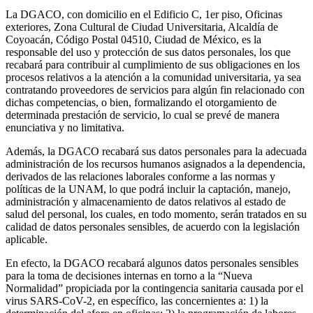
La DGACO, con domicilio en el Edificio C, 1er piso, Oficinas
exteriores, Zona Cultural de Ciudad Universitaria, Alcaldía de
Coyoacán, Código Postal 04510, Ciudad de México, es la
responsable del uso y protección de sus datos personales, los que
recabará para contribuir al cumplimiento de sus obligaciones en los
procesos relativos a la atención a la comunidad universitaria, ya sea
contratando proveedores de servicios para algún fin relacionado con
dichas competencias, o bien, formalizando el otorgamiento de
determinada prestación de servicio, lo cual se prevé de manera
enunciativa y no limitativa.
Además, la DGACO recabará sus datos personales para la adecuada
administración de los recursos humanos asignados a la dependencia,
derivados de las relaciones laborales conforme a las normas y
políticas de la UNAM, lo que podrá incluir la captación, manejo,
administración y almacenamiento de datos relativos al estado de
salud del personal, los cuales, en todo momento, serán tratados en su
calidad de datos personales sensibles, de acuerdo con la legislación
aplicable.
En efecto, la DGACO recabará algunos datos personales sensibles
para la toma de decisiones internas en torno a la “Nueva
Normalidad” propiciada por la contingencia sanitaria causada por el
virus SARS-CoV-2, en específico, las concernientes a: 1) la