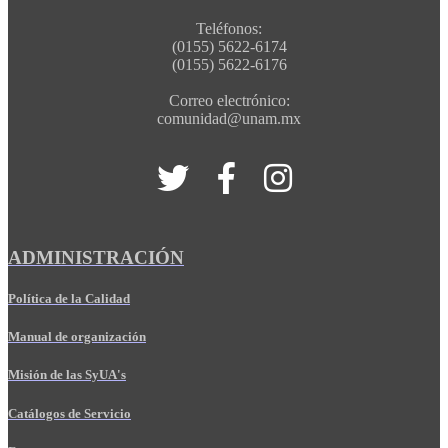
Teléfonos:
(0155) 5622-6174
(0155) 5622-6176
Correo electrónico:
comunidad@unam.mx
ADMINISTRACIÓN
Política de la Calidad
Manual de organización
Misión de las SyUA's
Catálogos de Servicio