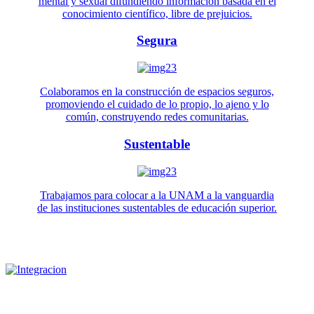
mental y sexual difundiendo información basada en el
conocimiento científico, libre de prejuicios.
Segura
Colaboramos en la construcción de espacios seguros,
promoviendo el cuidado de lo propio, lo ajeno y lo
común, construyendo redes comunitarias.
Sustentable
Trabajamos para colocar a la UNAM a la vanguardia
de las instituciones sustentables de educación superior.