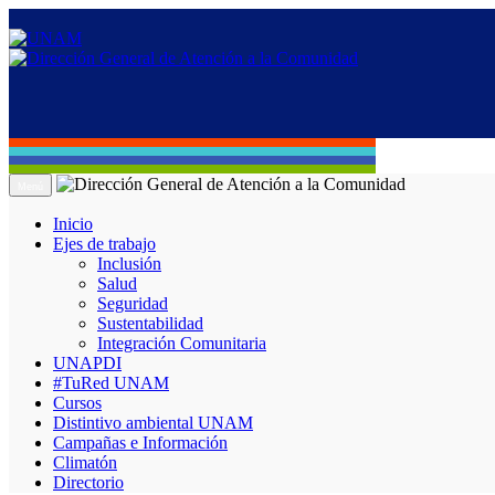
Menú
Inicio
Ejes de trabajo
Inclusión
Salud
Seguridad
Sustentabilidad
Integración Comunitaria
UNAPDI
#TuRed UNAM
Cursos
Distintivo ambiental UNAM
Campañas e Información
Climatón
Directorio