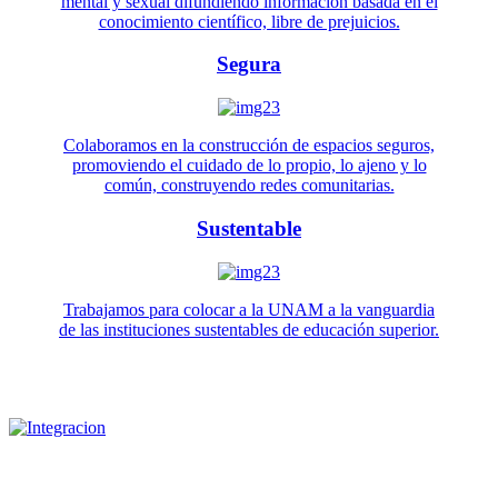
mental y sexual difundiendo información basada en el
conocimiento científico, libre de prejuicios.
Segura
Colaboramos en la construcción de espacios seguros,
promoviendo el cuidado de lo propio, lo ajeno y lo
común, construyendo redes comunitarias.
Sustentable
Trabajamos para colocar a la UNAM a la vanguardia
de las instituciones sustentables de educación superior.