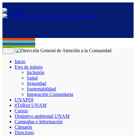
Menú
Inicio
Ejes de trabajo
Inclusión
Salud
Seguridad
Sustentabilidad
Integración Comunitaria
UNAPDI
#TuRed UNAM
Cursos
Distintivo ambiental UNAM
Campañas e Información
Climatón
Directorio