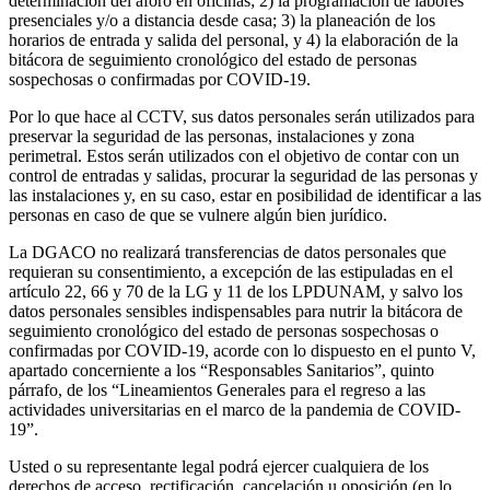
determinación del aforo en oficinas; 2) la programación de labores
presenciales y/o a distancia desde casa; 3) la planeación de los
horarios de entrada y salida del personal, y 4) la elaboración de la
bitácora de seguimiento cronológico del estado de personas
sospechosas o confirmadas por COVID-19.
Por lo que hace al CCTV, sus datos personales serán utilizados para
preservar la seguridad de las personas, instalaciones y zona
perimetral. Estos serán utilizados con el objetivo de contar con un
control de entradas y salidas, procurar la seguridad de las personas y
las instalaciones y, en su caso, estar en posibilidad de identificar a las
personas en caso de que se vulnere algún bien jurídico.
La DGACO no realizará transferencias de datos personales que
requieran su consentimiento, a excepción de las estipuladas en el
artículo 22, 66 y 70 de la LG y 11 de los LPDUNAM, y salvo los
datos personales sensibles indispensables para nutrir la bitácora de
seguimiento cronológico del estado de personas sospechosas o
confirmadas por COVID-19, acorde con lo dispuesto en el punto V,
apartado concerniente a los “Responsables Sanitarios”, quinto
párrafo, de los “Lineamientos Generales para el regreso a las
actividades universitarias en el marco de la pandemia de COVID-
19”.
Usted o su representante legal podrá ejercer cualquiera de los
derechos de acceso, rectificación, cancelación u oposición (en lo