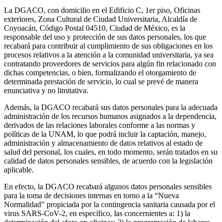
La DGACO, con domicilio en el Edificio C, 1er piso, Oficinas
exteriores, Zona Cultural de Ciudad Universitaria, Alcaldía de
Coyoacán, Código Postal 04510, Ciudad de México, es la
responsable del uso y protección de sus datos personales, los que
recabará para contribuir al cumplimiento de sus obligaciones en los
procesos relativos a la atención a la comunidad universitaria, ya sea
contratando proveedores de servicios para algún fin relacionado con
dichas competencias, o bien, formalizando el otorgamiento de
determinada prestación de servicio, lo cual se prevé de manera
enunciativa y no limitativa.
Además, la DGACO recabará sus datos personales para la adecuada
administración de los recursos humanos asignados a la dependencia,
derivados de las relaciones laborales conforme a las normas y
políticas de la UNAM, lo que podrá incluir la captación, manejo,
administración y almacenamiento de datos relativos al estado de
salud del personal, los cuales, en todo momento, serán tratados en su
calidad de datos personales sensibles, de acuerdo con la legislación
aplicable.
En efecto, la DGACO recabará algunos datos personales sensibles
para la toma de decisiones internas en torno a la “Nueva
Normalidad” propiciada por la contingencia sanitaria causada por el
virus SARS-CoV-2, en específico, las concernientes a: 1) la