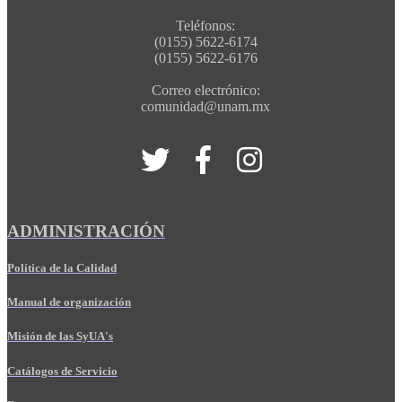
Teléfonos:
(0155) 5622-6174
(0155) 5622-6176
Correo electrónico:
comunidad@unam.mx
ADMINISTRACIÓN
Política de la Calidad
Manual de organización
Misión de las SyUA's
Catálogos de Servicio