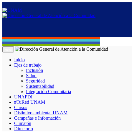
Menú
Inicio
Ejes de trabajo
Inclusión
Salud
Seguridad
Sustentabilidad
Integración Comunitaria
UNAPDI
#TuRed UNAM
Cursos
Distintivo ambiental UNAM
Campañas e Información
Climatón
Directorio