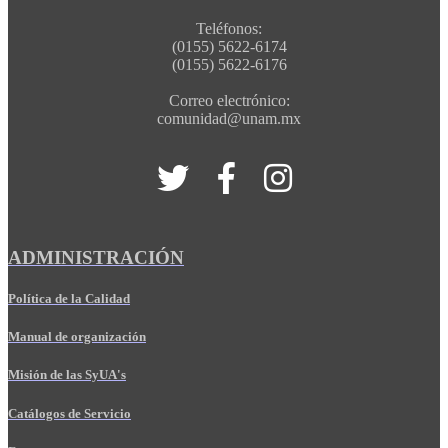
Teléfonos:
(0155) 5622-6174
(0155) 5622-6176
Correo electrónico:
comunidad@unam.mx
ADMINISTRACIÓN
Política de la Calidad
Manual de organización
Misión de las SyUA's
Catálogos de Servicio