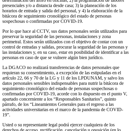
determinación del aforo en oficinas; 2) la programación de labores
presenciales y/o a distancia desde casa; 3) la planeación de los
horarios de entrada y salida del personal, y 4) la elaboración de la
bitácora de seguimiento cronológico del estado de personas
sospechosas o confirmadas por COVID-19.
Por lo que hace al CCTV, sus datos personales serán utilizados para
preservar la seguridad de las personas, instalaciones y zona
perimetral. Estos serán utilizados con el objetivo de contar con un
control de entradas y salidas, procurar la seguridad de las personas y
las instalaciones y, en su caso, estar en posibilidad de identificar a las
personas en caso de que se vulnere algún bien jurídico.
La DGACO no realizará transferencias de datos personales que
requieran su consentimiento, a excepción de las estipuladas en el
artículo 22, 66 y 70 de la LG y 11 de los LPDUNAM, y salvo los
datos personales sensibles indispensables para nutrir la bitácora de
seguimiento cronológico del estado de personas sospechosas o
confirmadas por COVID-19, acorde con lo dispuesto en el punto V,
apartado concerniente a los “Responsables Sanitarios”, quinto
párrafo, de los “Lineamientos Generales para el regreso a las
actividades universitarias en el marco de la pandemia de COVID-
19”.
Usted o su representante legal podrá ejercer cualquiera de los
derechos de acceso, rectificación, cancelación u oposición (en lo