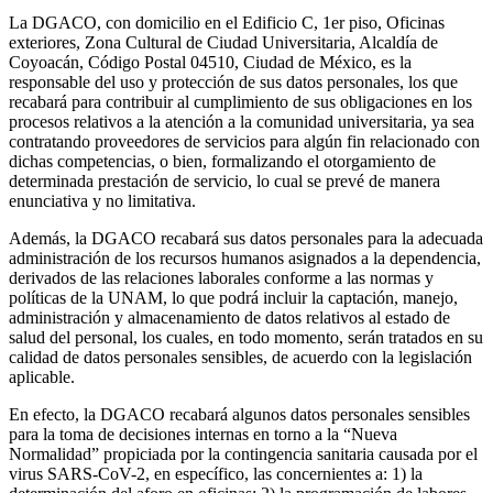
La DGACO, con domicilio en el Edificio C, 1er piso, Oficinas
exteriores, Zona Cultural de Ciudad Universitaria, Alcaldía de
Coyoacán, Código Postal 04510, Ciudad de México, es la
responsable del uso y protección de sus datos personales, los que
recabará para contribuir al cumplimiento de sus obligaciones en los
procesos relativos a la atención a la comunidad universitaria, ya sea
contratando proveedores de servicios para algún fin relacionado con
dichas competencias, o bien, formalizando el otorgamiento de
determinada prestación de servicio, lo cual se prevé de manera
enunciativa y no limitativa.
Además, la DGACO recabará sus datos personales para la adecuada
administración de los recursos humanos asignados a la dependencia,
derivados de las relaciones laborales conforme a las normas y
políticas de la UNAM, lo que podrá incluir la captación, manejo,
administración y almacenamiento de datos relativos al estado de
salud del personal, los cuales, en todo momento, serán tratados en su
calidad de datos personales sensibles, de acuerdo con la legislación
aplicable.
En efecto, la DGACO recabará algunos datos personales sensibles
para la toma de decisiones internas en torno a la “Nueva
Normalidad” propiciada por la contingencia sanitaria causada por el
virus SARS-CoV-2, en específico, las concernientes a: 1) la