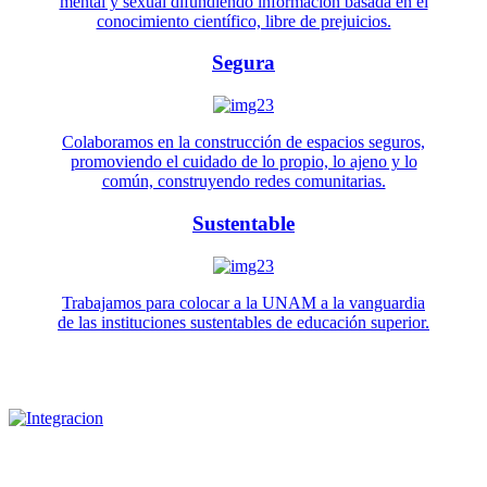
mental y sexual difundiendo información basada en el
conocimiento científico, libre de prejuicios.
Segura
Colaboramos en la construcción de espacios seguros,
promoviendo el cuidado de lo propio, lo ajeno y lo
común, construyendo redes comunitarias.
Sustentable
Trabajamos para colocar a la UNAM a la vanguardia
de las instituciones sustentables de educación superior.