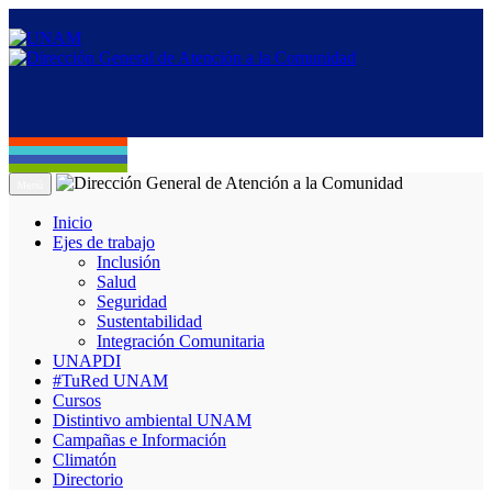
Menú
Inicio
Ejes de trabajo
Inclusión
Salud
Seguridad
Sustentabilidad
Integración Comunitaria
UNAPDI
#TuRed UNAM
Cursos
Distintivo ambiental UNAM
Campañas e Información
Climatón
Directorio