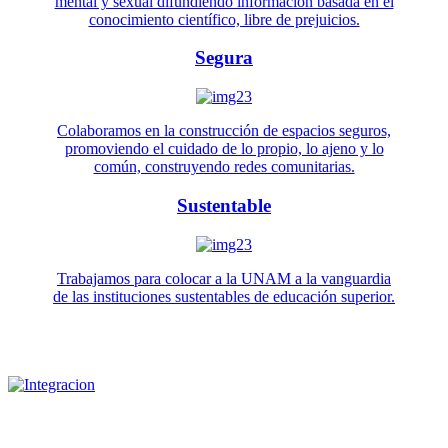
mental y sexual difundiendo información basada en el
conocimiento científico, libre de prejuicios.
Segura
Colaboramos en la construcción de espacios seguros,
promoviendo el cuidado de lo propio, lo ajeno y lo
común, construyendo redes comunitarias.
Sustentable
Trabajamos para colocar a la UNAM a la vanguardia
de las instituciones sustentables de educación superior.