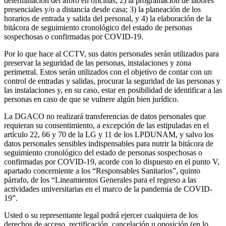
determinación del aforo en oficinas; 2) la programación de labores
presenciales y/o a distancia desde casa; 3) la planeación de los
horarios de entrada y salida del personal, y 4) la elaboración de la
bitácora de seguimiento cronológico del estado de personas
sospechosas o confirmadas por COVID-19.
Por lo que hace al CCTV, sus datos personales serán utilizados para
preservar la seguridad de las personas, instalaciones y zona
perimetral. Estos serán utilizados con el objetivo de contar con un
control de entradas y salidas, procurar la seguridad de las personas y
las instalaciones y, en su caso, estar en posibilidad de identificar a las
personas en caso de que se vulnere algún bien jurídico.
La DGACO no realizará transferencias de datos personales que
requieran su consentimiento, a excepción de las estipuladas en el
artículo 22, 66 y 70 de la LG y 11 de los LPDUNAM, y salvo los
datos personales sensibles indispensables para nutrir la bitácora de
seguimiento cronológico del estado de personas sospechosas o
confirmadas por COVID-19, acorde con lo dispuesto en el punto V,
apartado concerniente a los “Responsables Sanitarios”, quinto
párrafo, de los “Lineamientos Generales para el regreso a las
actividades universitarias en el marco de la pandemia de COVID-
19”.
Usted o su representante legal podrá ejercer cualquiera de los
derechos de acceso, rectificación, cancelación u oposición (en lo