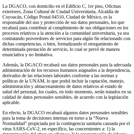
La DGACO, con domicilio en el Edificio C, 1er piso, Oficinas
exteriores, Zona Cultural de Ciudad Universitaria, Alcaldía de
Coyoacán, Código Postal 04510, Ciudad de México, es la
responsable del uso y protección de sus datos personales, los que
recabará para contribuir al cumplimiento de sus obligaciones en los
procesos relativos a la atención a la comunidad universitaria, ya sea
contratando proveedores de servicios para algún fin relacionado con
dichas competencias, o bien, formalizando el otorgamiento de
determinada prestación de servicio, lo cual se prevé de manera
enunciativa y no limitativa.
Además, la DGACO recabará sus datos personales para la adecuada
administración de los recursos humanos asignados a la dependencia,
derivados de las relaciones laborales conforme a las normas y
políticas de la UNAM, lo que podrá incluir la captación, manejo,
administración y almacenamiento de datos relativos al estado de
salud del personal, los cuales, en todo momento, serán tratados en su
calidad de datos personales sensibles, de acuerdo con la legislación
aplicable.
En efecto, la DGACO recabará algunos datos personales sensibles
para la toma de decisiones internas en torno a la “Nueva
Normalidad” propiciada por la contingencia sanitaria causada por el
virus SARS-CoV-2, en específico, las concernientes a: 1) la