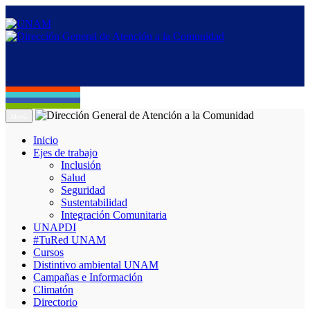
Menú
Inicio
Ejes de trabajo
Inclusión
Salud
Seguridad
Sustentabilidad
Integración Comunitaria
UNAPDI
#TuRed UNAM
Cursos
Distintivo ambiental UNAM
Campañas e Información
Climatón
Directorio