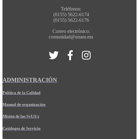
Teléfonos:
(0155) 5622-6174
(0155) 5622-6176
Correo electrónico:
comunidad@unam.mx
ADMINISTRACIÓN
Política de la Calidad
Manual de organización
Misión de las SyUA's
Catálogos de Servicio