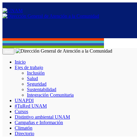
Menú
Inicio
Ejes de trabajo
Inclusión
Salud
Seguridad
Sustentabilidad
Integración Comunitaria
UNAPDI
#TuRed UNAM
Cursos
Distintivo ambiental UNAM
Campañas e Información
Climatón
Directorio