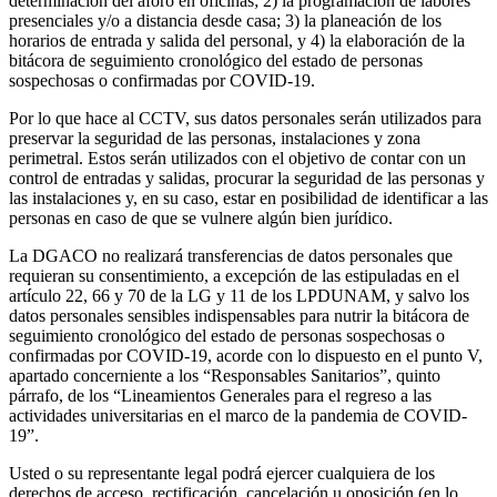
determinación del aforo en oficinas; 2) la programación de labores
presenciales y/o a distancia desde casa; 3) la planeación de los
horarios de entrada y salida del personal, y 4) la elaboración de la
bitácora de seguimiento cronológico del estado de personas
sospechosas o confirmadas por COVID-19.
Por lo que hace al CCTV, sus datos personales serán utilizados para
preservar la seguridad de las personas, instalaciones y zona
perimetral. Estos serán utilizados con el objetivo de contar con un
control de entradas y salidas, procurar la seguridad de las personas y
las instalaciones y, en su caso, estar en posibilidad de identificar a las
personas en caso de que se vulnere algún bien jurídico.
La DGACO no realizará transferencias de datos personales que
requieran su consentimiento, a excepción de las estipuladas en el
artículo 22, 66 y 70 de la LG y 11 de los LPDUNAM, y salvo los
datos personales sensibles indispensables para nutrir la bitácora de
seguimiento cronológico del estado de personas sospechosas o
confirmadas por COVID-19, acorde con lo dispuesto en el punto V,
apartado concerniente a los “Responsables Sanitarios”, quinto
párrafo, de los “Lineamientos Generales para el regreso a las
actividades universitarias en el marco de la pandemia de COVID-
19”.
Usted o su representante legal podrá ejercer cualquiera de los
derechos de acceso, rectificación, cancelación u oposición (en lo