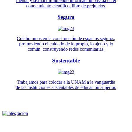
mental y sexual difundiendo información basada en el
conocimiento científico, libre de prejuicios.
Segura
Colaboramos en la construcción de espacios seguros,
promoviendo el cuidado de lo propio, lo ajeno y lo
común, construyendo redes comunitarias.
Sustentable
Trabajamos para colocar a la UNAM a la vanguardia
de las instituciones sustentables de educación superior.