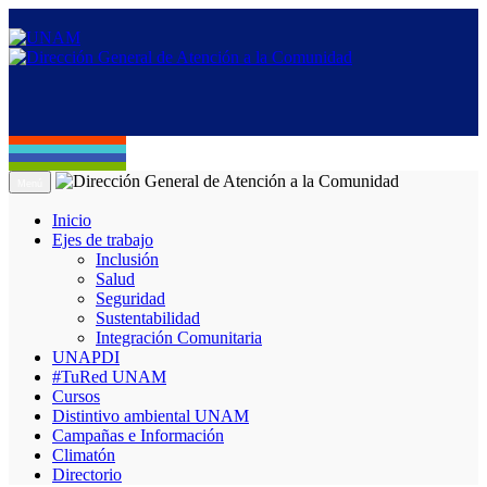
Menú
Inicio
Ejes de trabajo
Inclusión
Salud
Seguridad
Sustentabilidad
Integración Comunitaria
UNAPDI
#TuRed UNAM
Cursos
Distintivo ambiental UNAM
Campañas e Información
Climatón
Directorio