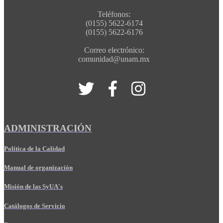
Teléfonos:
(0155) 5622-6174
(0155) 5622-6176
Correo electrónico:
comunidad@unam.mx
ADMINISTRACIÓN
Política de la Calidad
Manual de organización
Misión de las SyUA's
Catálogos de Servicio