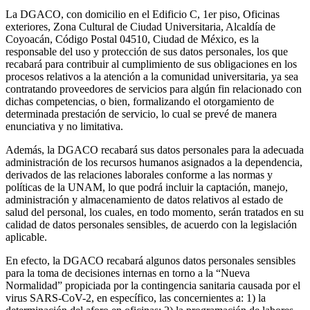
La DGACO, con domicilio en el Edificio C, 1er piso, Oficinas
exteriores, Zona Cultural de Ciudad Universitaria, Alcaldía de
Coyoacán, Código Postal 04510, Ciudad de México, es la
responsable del uso y protección de sus datos personales, los que
recabará para contribuir al cumplimiento de sus obligaciones en los
procesos relativos a la atención a la comunidad universitaria, ya sea
contratando proveedores de servicios para algún fin relacionado con
dichas competencias, o bien, formalizando el otorgamiento de
determinada prestación de servicio, lo cual se prevé de manera
enunciativa y no limitativa.
Además, la DGACO recabará sus datos personales para la adecuada
administración de los recursos humanos asignados a la dependencia,
derivados de las relaciones laborales conforme a las normas y
políticas de la UNAM, lo que podrá incluir la captación, manejo,
administración y almacenamiento de datos relativos al estado de
salud del personal, los cuales, en todo momento, serán tratados en su
calidad de datos personales sensibles, de acuerdo con la legislación
aplicable.
En efecto, la DGACO recabará algunos datos personales sensibles
para la toma de decisiones internas en torno a la “Nueva
Normalidad” propiciada por la contingencia sanitaria causada por el
virus SARS-CoV-2, en específico, las concernientes a: 1) la