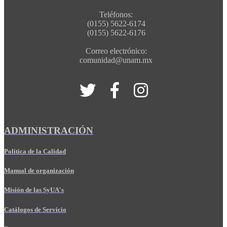
Teléfonos:
(0155) 5622-6174
(0155) 5622-6176
Correo electrónico:
comunidad@unam.mx
ADMINISTRACIÓN
Política de la Calidad
Manual de organización
Misión de las SyUA's
Catálogos de Servicio