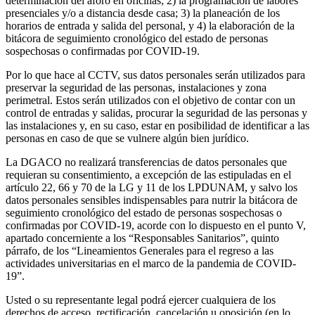
determinación del aforo en oficinas; 2) la programación de labores
presenciales y/o a distancia desde casa; 3) la planeación de los
horarios de entrada y salida del personal, y 4) la elaboración de la
bitácora de seguimiento cronológico del estado de personas
sospechosas o confirmadas por COVID-19.
Por lo que hace al CCTV, sus datos personales serán utilizados para
preservar la seguridad de las personas, instalaciones y zona
perimetral. Estos serán utilizados con el objetivo de contar con un
control de entradas y salidas, procurar la seguridad de las personas y
las instalaciones y, en su caso, estar en posibilidad de identificar a las
personas en caso de que se vulnere algún bien jurídico.
La DGACO no realizará transferencias de datos personales que
requieran su consentimiento, a excepción de las estipuladas en el
artículo 22, 66 y 70 de la LG y 11 de los LPDUNAM, y salvo los
datos personales sensibles indispensables para nutrir la bitácora de
seguimiento cronológico del estado de personas sospechosas o
confirmadas por COVID-19, acorde con lo dispuesto en el punto V,
apartado concerniente a los “Responsables Sanitarios”, quinto
párrafo, de los “Lineamientos Generales para el regreso a las
actividades universitarias en el marco de la pandemia de COVID-
19”.
Usted o su representante legal podrá ejercer cualquiera de los
derechos de acceso, rectificación, cancelación u oposición (en lo