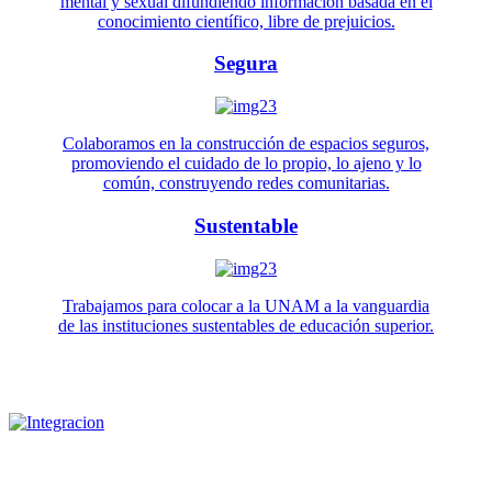
mental y sexual difundiendo información basada en el
conocimiento científico, libre de prejuicios.
Segura
Colaboramos en la construcción de espacios seguros,
promoviendo el cuidado de lo propio, lo ajeno y lo
común, construyendo redes comunitarias.
Sustentable
Trabajamos para colocar a la UNAM a la vanguardia
de las instituciones sustentables de educación superior.