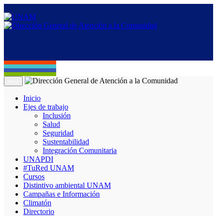
Menú
Inicio
Ejes de trabajo
Inclusión
Salud
Seguridad
Sustentabilidad
Integración Comunitaria
UNAPDI
#TuRed UNAM
Cursos
Distintivo ambiental UNAM
Campañas e Información
Climatón
Directorio