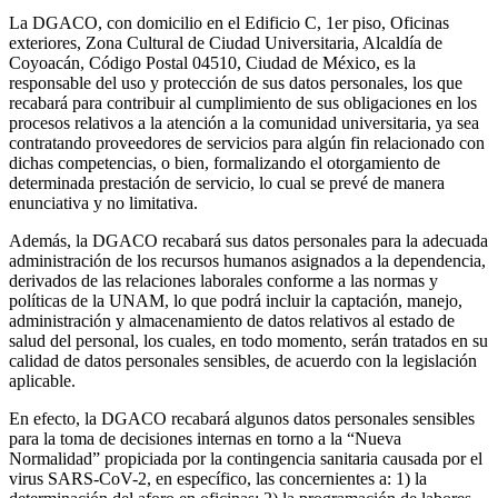
La DGACO, con domicilio en el Edificio C, 1er piso, Oficinas
exteriores, Zona Cultural de Ciudad Universitaria, Alcaldía de
Coyoacán, Código Postal 04510, Ciudad de México, es la
responsable del uso y protección de sus datos personales, los que
recabará para contribuir al cumplimiento de sus obligaciones en los
procesos relativos a la atención a la comunidad universitaria, ya sea
contratando proveedores de servicios para algún fin relacionado con
dichas competencias, o bien, formalizando el otorgamiento de
determinada prestación de servicio, lo cual se prevé de manera
enunciativa y no limitativa.
Además, la DGACO recabará sus datos personales para la adecuada
administración de los recursos humanos asignados a la dependencia,
derivados de las relaciones laborales conforme a las normas y
políticas de la UNAM, lo que podrá incluir la captación, manejo,
administración y almacenamiento de datos relativos al estado de
salud del personal, los cuales, en todo momento, serán tratados en su
calidad de datos personales sensibles, de acuerdo con la legislación
aplicable.
En efecto, la DGACO recabará algunos datos personales sensibles
para la toma de decisiones internas en torno a la “Nueva
Normalidad” propiciada por la contingencia sanitaria causada por el
virus SARS-CoV-2, en específico, las concernientes a: 1) la