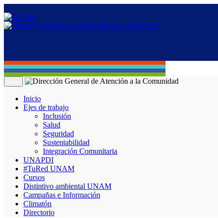
Menú
Inicio
Ejes de trabajo
Inclusión
Salud
Seguridad
Sustentabilidad
Integración Comunitaria
UNAPDI
#TuRed UNAM
Cursos
Distintivo ambiental UNAM
Campañas e Información
Climatón
Directorio