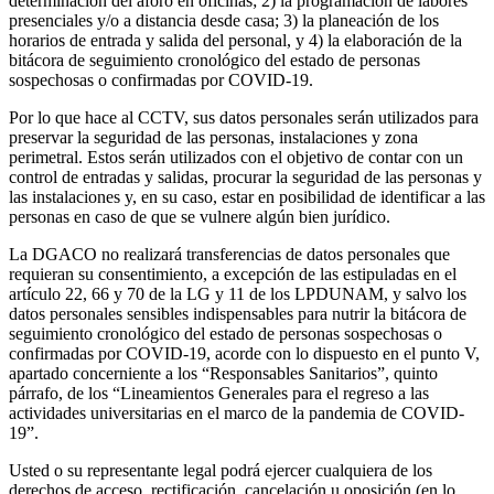
determinación del aforo en oficinas; 2) la programación de labores
presenciales y/o a distancia desde casa; 3) la planeación de los
horarios de entrada y salida del personal, y 4) la elaboración de la
bitácora de seguimiento cronológico del estado de personas
sospechosas o confirmadas por COVID-19.
Por lo que hace al CCTV, sus datos personales serán utilizados para
preservar la seguridad de las personas, instalaciones y zona
perimetral. Estos serán utilizados con el objetivo de contar con un
control de entradas y salidas, procurar la seguridad de las personas y
las instalaciones y, en su caso, estar en posibilidad de identificar a las
personas en caso de que se vulnere algún bien jurídico.
La DGACO no realizará transferencias de datos personales que
requieran su consentimiento, a excepción de las estipuladas en el
artículo 22, 66 y 70 de la LG y 11 de los LPDUNAM, y salvo los
datos personales sensibles indispensables para nutrir la bitácora de
seguimiento cronológico del estado de personas sospechosas o
confirmadas por COVID-19, acorde con lo dispuesto en el punto V,
apartado concerniente a los “Responsables Sanitarios”, quinto
párrafo, de los “Lineamientos Generales para el regreso a las
actividades universitarias en el marco de la pandemia de COVID-
19”.
Usted o su representante legal podrá ejercer cualquiera de los
derechos de acceso, rectificación, cancelación u oposición (en lo