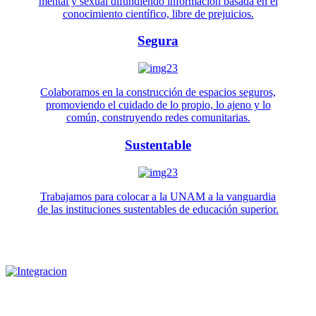
mental y sexual difundiendo información basada en el
conocimiento científico, libre de prejuicios.
Segura
Colaboramos en la construcción de espacios seguros,
promoviendo el cuidado de lo propio, lo ajeno y lo
común, construyendo redes comunitarias.
Sustentable
Trabajamos para colocar a la UNAM a la vanguardia
de las instituciones sustentables de educación superior.