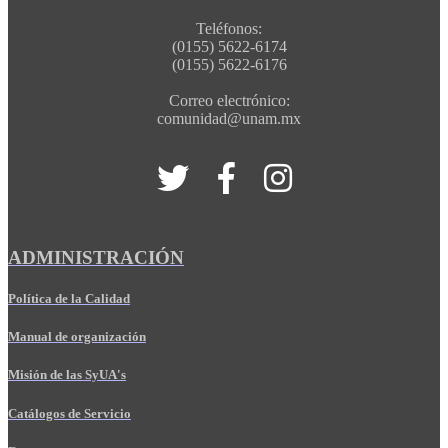
Teléfonos:
(0155) 5622-6174
(0155) 5622-6176
Correo electrónico:
comunidad@unam.mx
ADMINISTRACIÓN
Política de la Calidad
Manual de organización
Misión de las SyUA's
Catálogos de Servicio