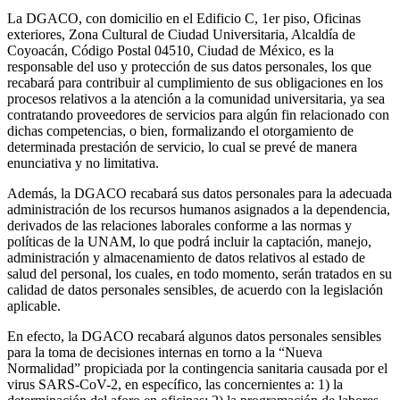
La DGACO, con domicilio en el Edificio C, 1er piso, Oficinas
exteriores, Zona Cultural de Ciudad Universitaria, Alcaldía de
Coyoacán, Código Postal 04510, Ciudad de México, es la
responsable del uso y protección de sus datos personales, los que
recabará para contribuir al cumplimiento de sus obligaciones en los
procesos relativos a la atención a la comunidad universitaria, ya sea
contratando proveedores de servicios para algún fin relacionado con
dichas competencias, o bien, formalizando el otorgamiento de
determinada prestación de servicio, lo cual se prevé de manera
enunciativa y no limitativa.
Además, la DGACO recabará sus datos personales para la adecuada
administración de los recursos humanos asignados a la dependencia,
derivados de las relaciones laborales conforme a las normas y
políticas de la UNAM, lo que podrá incluir la captación, manejo,
administración y almacenamiento de datos relativos al estado de
salud del personal, los cuales, en todo momento, serán tratados en su
calidad de datos personales sensibles, de acuerdo con la legislación
aplicable.
En efecto, la DGACO recabará algunos datos personales sensibles
para la toma de decisiones internas en torno a la “Nueva
Normalidad” propiciada por la contingencia sanitaria causada por el
virus SARS-CoV-2, en específico, las concernientes a: 1) la