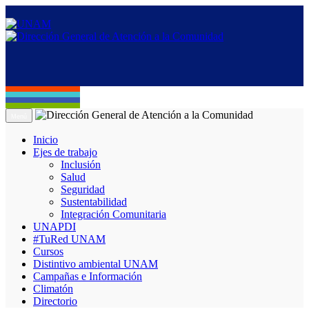
Menú
Inicio
Ejes de trabajo
Inclusión
Salud
Seguridad
Sustentabilidad
Integración Comunitaria
UNAPDI
#TuRed UNAM
Cursos
Distintivo ambiental UNAM
Campañas e Información
Climatón
Directorio