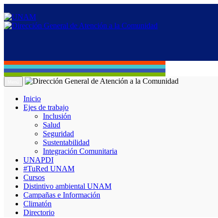
Menú
Inicio
Ejes de trabajo
Inclusión
Salud
Seguridad
Sustentabilidad
Integración Comunitaria
UNAPDI
#TuRed UNAM
Cursos
Distintivo ambiental UNAM
Campañas e Información
Climatón
Directorio