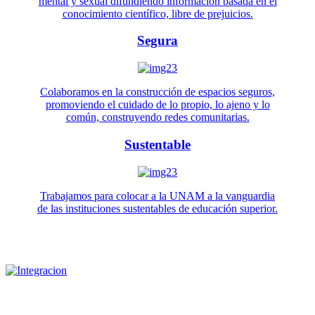
mental y sexual difundiendo información basada en el
conocimiento científico, libre de prejuicios.
Segura
Colaboramos en la construcción de espacios seguros,
promoviendo el cuidado de lo propio, lo ajeno y lo
común, construyendo redes comunitarias.
Sustentable
Trabajamos para colocar a la UNAM a la vanguardia
de las instituciones sustentables de educación superior.