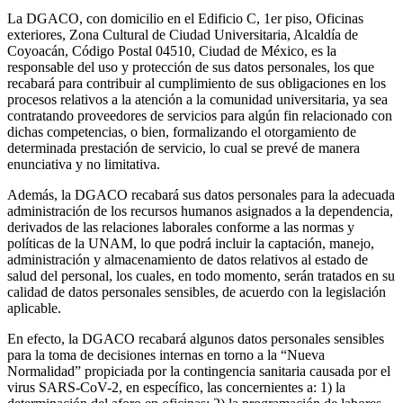
La DGACO, con domicilio en el Edificio C, 1er piso, Oficinas
exteriores, Zona Cultural de Ciudad Universitaria, Alcaldía de
Coyoacán, Código Postal 04510, Ciudad de México, es la
responsable del uso y protección de sus datos personales, los que
recabará para contribuir al cumplimiento de sus obligaciones en los
procesos relativos a la atención a la comunidad universitaria, ya sea
contratando proveedores de servicios para algún fin relacionado con
dichas competencias, o bien, formalizando el otorgamiento de
determinada prestación de servicio, lo cual se prevé de manera
enunciativa y no limitativa.
Además, la DGACO recabará sus datos personales para la adecuada
administración de los recursos humanos asignados a la dependencia,
derivados de las relaciones laborales conforme a las normas y
políticas de la UNAM, lo que podrá incluir la captación, manejo,
administración y almacenamiento de datos relativos al estado de
salud del personal, los cuales, en todo momento, serán tratados en su
calidad de datos personales sensibles, de acuerdo con la legislación
aplicable.
En efecto, la DGACO recabará algunos datos personales sensibles
para la toma de decisiones internas en torno a la “Nueva
Normalidad” propiciada por la contingencia sanitaria causada por el
virus SARS-CoV-2, en específico, las concernientes a: 1) la