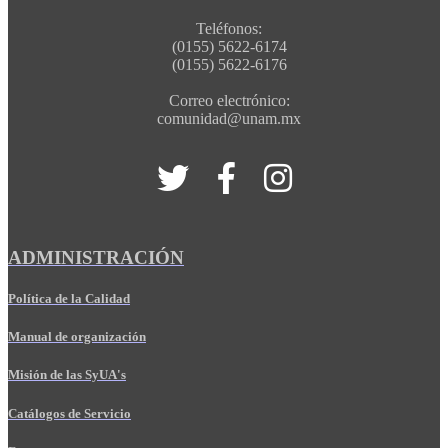
Teléfonos:
(0155) 5622-6174
(0155) 5622-6176
Correo electrónico:
comunidad@unam.mx
ADMINISTRACIÓN
Política de la Calidad
Manual de organización
Misión de las SyUA's
Catálogos de Servicio