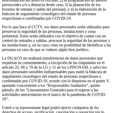
determinación del aforo en oficinas; 2) la programación de labores
presenciales y/o a distancia desde casa; 3) la planeación de los
horarios de entrada y salida del personal, y 4) la elaboración de la
bitácora de seguimiento cronológico del estado de personas
sospechosas o confirmadas por COVID-19.
Por lo que hace al CCTV, sus datos personales serán utilizados para
preservar la seguridad de las personas, instalaciones y zona
perimetral. Estos serán utilizados con el objetivo de contar con un
control de entradas y salidas, procurar la seguridad de las personas y
las instalaciones y, en su caso, estar en posibilidad de identificar a las
personas en caso de que se vulnere algún bien jurídico.
La DGACO no realizará transferencias de datos personales que
requieran su consentimiento, a excepción de las estipuladas en el
artículo 22, 66 y 70 de la LG y 11 de los LPDUNAM, y salvo los
datos personales sensibles indispensables para nutrir la bitácora de
seguimiento cronológico del estado de personas sospechosas o
confirmadas por COVID-19, acorde con lo dispuesto en el punto V,
apartado concerniente a los “Responsables Sanitarios”, quinto
párrafo, de los “Lineamientos Generales para el regreso a las
actividades universitarias en el marco de la pandemia de COVID-
19”.
Usted o su representante legal podrá ejercer cualquiera de los
derechos de acceso, rectificación, cancelación u oposición (en lo