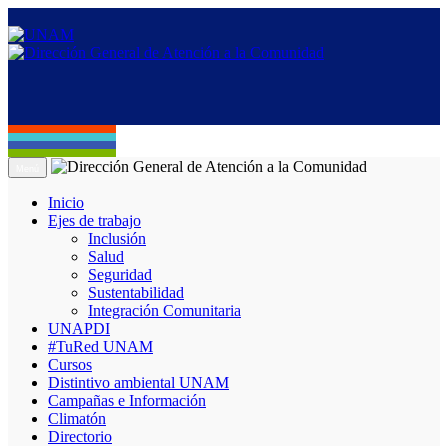
Menú
Inicio
Ejes de trabajo
Inclusión
Salud
Seguridad
Sustentabilidad
Integración Comunitaria
UNAPDI
#TuRed UNAM
Cursos
Distintivo ambiental UNAM
Campañas e Información
Climatón
Directorio