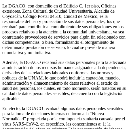
La DGACO, con domicilio en el Edificio C, 1er piso, Oficinas
exteriores, Zona Cultural de Ciudad Universitaria, Alcaldía de
Coyoacán, Código Postal 04510, Ciudad de México, es la
responsable del uso y protección de sus datos personales, los que
recabará para contribuir al cumplimiento de sus obligaciones en los
procesos relativos a la atención a la comunidad universitaria, ya sea
contratando proveedores de servicios para algún fin relacionado con
dichas competencias, o bien, formalizando el otorgamiento de
determinada prestación de servicio, lo cual se prevé de manera
enunciativa y no limitativa.
Además, la DGACO recabará sus datos personales para la adecuada
administración de los recursos humanos asignados a la dependencia,
derivados de las relaciones laborales conforme a las normas y
políticas de la UNAM, lo que podrá incluir la captación, manejo,
administración y almacenamiento de datos relativos al estado de
salud del personal, los cuales, en todo momento, serán tratados en su
calidad de datos personales sensibles, de acuerdo con la legislación
aplicable.
En efecto, la DGACO recabará algunos datos personales sensibles
para la toma de decisiones internas en torno a la “Nueva
Normalidad” propiciada por la contingencia sanitaria causada por el
virus SARS-CoV-2, en específico, las concernientes a: 1) la