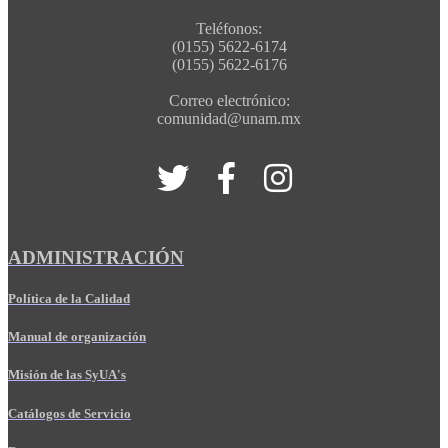
Teléfonos:
(0155) 5622-6174
(0155) 5622-6176
Correo electrónico:
comunidad@unam.mx
ADMINISTRACIÓN
Política de la Calidad
Manual de organización
Misión de las SyUA's
Catálogos de Servicio