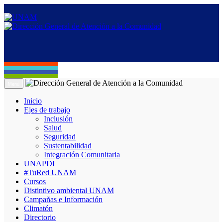
Menú
Inicio
Ejes de trabajo
Inclusión
Salud
Seguridad
Sustentabilidad
Integración Comunitaria
UNAPDI
#TuRed UNAM
Cursos
Distintivo ambiental UNAM
Campañas e Información
Climatón
Directorio