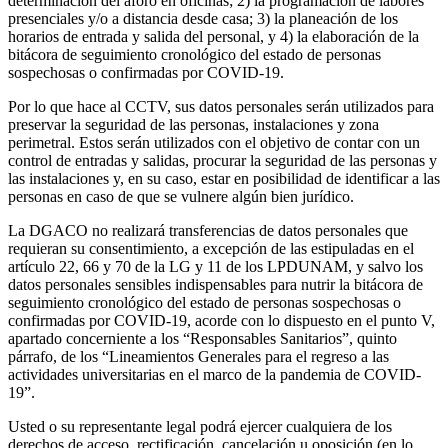
determinación del aforo en oficinas; 2) la programación de labores
presenciales y/o a distancia desde casa; 3) la planeación de los
horarios de entrada y salida del personal, y 4) la elaboración de la
bitácora de seguimiento cronológico del estado de personas
sospechosas o confirmadas por COVID-19.
Por lo que hace al CCTV, sus datos personales serán utilizados para
preservar la seguridad de las personas, instalaciones y zona
perimetral. Estos serán utilizados con el objetivo de contar con un
control de entradas y salidas, procurar la seguridad de las personas y
las instalaciones y, en su caso, estar en posibilidad de identificar a las
personas en caso de que se vulnere algún bien jurídico.
La DGACO no realizará transferencias de datos personales que
requieran su consentimiento, a excepción de las estipuladas en el
artículo 22, 66 y 70 de la LG y 11 de los LPDUNAM, y salvo los
datos personales sensibles indispensables para nutrir la bitácora de
seguimiento cronológico del estado de personas sospechosas o
confirmadas por COVID-19, acorde con lo dispuesto en el punto V,
apartado concerniente a los “Responsables Sanitarios”, quinto
párrafo, de los “Lineamientos Generales para el regreso a las
actividades universitarias en el marco de la pandemia de COVID-
19”.
Usted o su representante legal podrá ejercer cualquiera de los
derechos de acceso, rectificación, cancelación u oposición (en lo