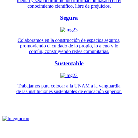
mental y sexual difundiendo información basada en el
conocimiento científico, libre de prejuicios.
Segura
Colaboramos en la construcción de espacios seguros,
promoviendo el cuidado de lo propio, lo ajeno y lo
común, construyendo redes comunitarias.
Sustentable
Trabajamos para colocar a la UNAM a la vanguardia
de las instituciones sustentables de educación superior.