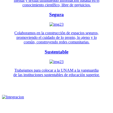
mental y sexual difundiendo información basada en el
conocimiento científico, libre de prejuicios.
Segura
Colaboramos en la construcción de espacios seguros,
promoviendo el cuidado de lo propio, lo ajeno y lo
común, construyendo redes comunitarias.
Sustentable
Trabajamos para colocar a la UNAM a la vanguardia
de las instituciones sustentables de educación superior.