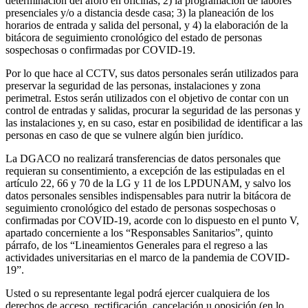
determinación del aforo en oficinas; 2) la programación de labores
presenciales y/o a distancia desde casa; 3) la planeación de los
horarios de entrada y salida del personal, y 4) la elaboración de la
bitácora de seguimiento cronológico del estado de personas
sospechosas o confirmadas por COVID-19.
Por lo que hace al CCTV, sus datos personales serán utilizados para
preservar la seguridad de las personas, instalaciones y zona
perimetral. Estos serán utilizados con el objetivo de contar con un
control de entradas y salidas, procurar la seguridad de las personas y
las instalaciones y, en su caso, estar en posibilidad de identificar a las
personas en caso de que se vulnere algún bien jurídico.
La DGACO no realizará transferencias de datos personales que
requieran su consentimiento, a excepción de las estipuladas en el
artículo 22, 66 y 70 de la LG y 11 de los LPDUNAM, y salvo los
datos personales sensibles indispensables para nutrir la bitácora de
seguimiento cronológico del estado de personas sospechosas o
confirmadas por COVID-19, acorde con lo dispuesto en el punto V,
apartado concerniente a los “Responsables Sanitarios”, quinto
párrafo, de los “Lineamientos Generales para el regreso a las
actividades universitarias en el marco de la pandemia de COVID-
19”.
Usted o su representante legal podrá ejercer cualquiera de los
derechos de acceso, rectificación, cancelación u oposición (en lo