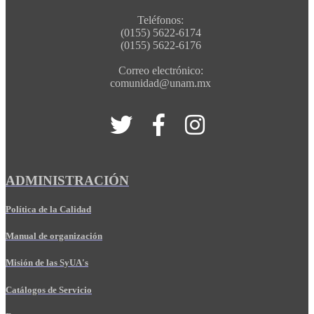
Teléfonos:
(0155) 5622-6174
(0155) 5622-6176
Correo electrónico:
comunidad@unam.mx
ADMINISTRACIÓN
Política de la Calidad
Manual de organización
Misión de las SyUA's
Catálogos de Servicio