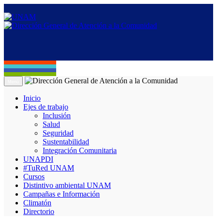
Menú
Inicio
Ejes de trabajo
Inclusión
Salud
Seguridad
Sustentabilidad
Integración Comunitaria
UNAPDI
#TuRed UNAM
Cursos
Distintivo ambiental UNAM
Campañas e Información
Climatón
Directorio