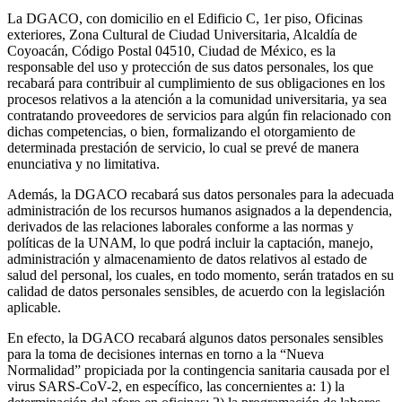
La DGACO, con domicilio en el Edificio C, 1er piso, Oficinas
exteriores, Zona Cultural de Ciudad Universitaria, Alcaldía de
Coyoacán, Código Postal 04510, Ciudad de México, es la
responsable del uso y protección de sus datos personales, los que
recabará para contribuir al cumplimiento de sus obligaciones en los
procesos relativos a la atención a la comunidad universitaria, ya sea
contratando proveedores de servicios para algún fin relacionado con
dichas competencias, o bien, formalizando el otorgamiento de
determinada prestación de servicio, lo cual se prevé de manera
enunciativa y no limitativa.
Además, la DGACO recabará sus datos personales para la adecuada
administración de los recursos humanos asignados a la dependencia,
derivados de las relaciones laborales conforme a las normas y
políticas de la UNAM, lo que podrá incluir la captación, manejo,
administración y almacenamiento de datos relativos al estado de
salud del personal, los cuales, en todo momento, serán tratados en su
calidad de datos personales sensibles, de acuerdo con la legislación
aplicable.
En efecto, la DGACO recabará algunos datos personales sensibles
para la toma de decisiones internas en torno a la “Nueva
Normalidad” propiciada por la contingencia sanitaria causada por el
virus SARS-CoV-2, en específico, las concernientes a: 1) la