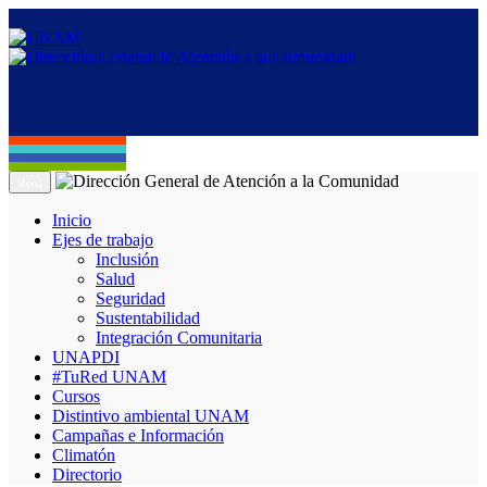
Menú
Inicio
Ejes de trabajo
Inclusión
Salud
Seguridad
Sustentabilidad
Integración Comunitaria
UNAPDI
#TuRed UNAM
Cursos
Distintivo ambiental UNAM
Campañas e Información
Climatón
Directorio