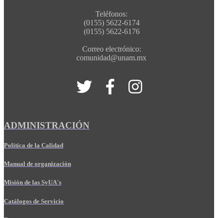
Teléfonos:
(0155) 5622-6174
(0155) 5622-6176
Correo electrónico:
comunidad@unam.mx
ADMINISTRACIÓN
Política de la Calidad
Manual de organización
Misión de las SyUA's
Catálogos de Servicio