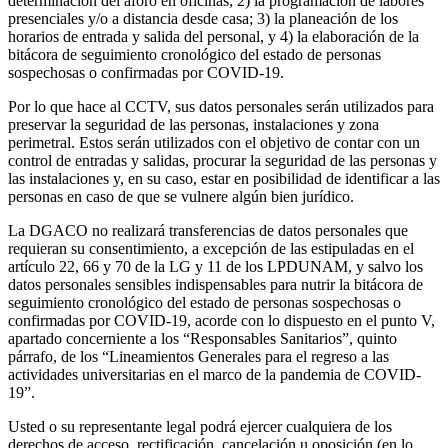
determinación del aforo en oficinas; 2) la programación de labores
presenciales y/o a distancia desde casa; 3) la planeación de los
horarios de entrada y salida del personal, y 4) la elaboración de la
bitácora de seguimiento cronológico del estado de personas
sospechosas o confirmadas por COVID-19.
Por lo que hace al CCTV, sus datos personales serán utilizados para
preservar la seguridad de las personas, instalaciones y zona
perimetral. Estos serán utilizados con el objetivo de contar con un
control de entradas y salidas, procurar la seguridad de las personas y
las instalaciones y, en su caso, estar en posibilidad de identificar a las
personas en caso de que se vulnere algún bien jurídico.
La DGACO no realizará transferencias de datos personales que
requieran su consentimiento, a excepción de las estipuladas en el
artículo 22, 66 y 70 de la LG y 11 de los LPDUNAM, y salvo los
datos personales sensibles indispensables para nutrir la bitácora de
seguimiento cronológico del estado de personas sospechosas o
confirmadas por COVID-19, acorde con lo dispuesto en el punto V,
apartado concerniente a los “Responsables Sanitarios”, quinto
párrafo, de los “Lineamientos Generales para el regreso a las
actividades universitarias en el marco de la pandemia de COVID-
19”.
Usted o su representante legal podrá ejercer cualquiera de los
derechos de acceso, rectificación, cancelación u oposición (en lo