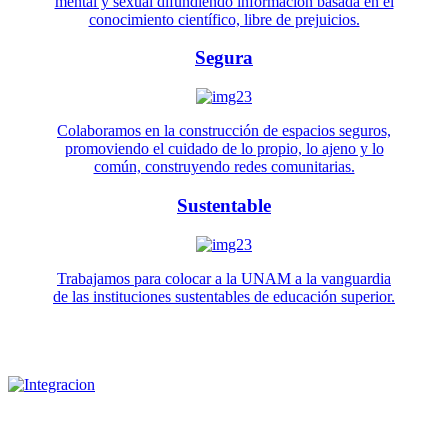
mental y sexual difundiendo información basada en el
conocimiento científico, libre de prejuicios.
Segura
Colaboramos en la construcción de espacios seguros,
promoviendo el cuidado de lo propio, lo ajeno y lo
común, construyendo redes comunitarias.
Sustentable
Trabajamos para colocar a la UNAM a la vanguardia
de las instituciones sustentables de educación superior.