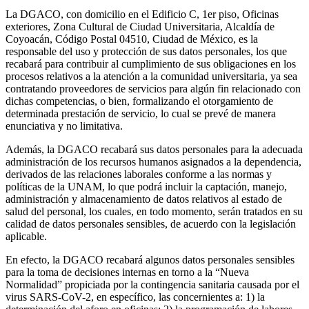
La DGACO, con domicilio en el Edificio C, 1er piso, Oficinas
exteriores, Zona Cultural de Ciudad Universitaria, Alcaldía de
Coyoacán, Código Postal 04510, Ciudad de México, es la
responsable del uso y protección de sus datos personales, los que
recabará para contribuir al cumplimiento de sus obligaciones en los
procesos relativos a la atención a la comunidad universitaria, ya sea
contratando proveedores de servicios para algún fin relacionado con
dichas competencias, o bien, formalizando el otorgamiento de
determinada prestación de servicio, lo cual se prevé de manera
enunciativa y no limitativa.
Además, la DGACO recabará sus datos personales para la adecuada
administración de los recursos humanos asignados a la dependencia,
derivados de las relaciones laborales conforme a las normas y
políticas de la UNAM, lo que podrá incluir la captación, manejo,
administración y almacenamiento de datos relativos al estado de
salud del personal, los cuales, en todo momento, serán tratados en su
calidad de datos personales sensibles, de acuerdo con la legislación
aplicable.
En efecto, la DGACO recabará algunos datos personales sensibles
para la toma de decisiones internas en torno a la “Nueva
Normalidad” propiciada por la contingencia sanitaria causada por el
virus SARS-CoV-2, en específico, las concernientes a: 1) la