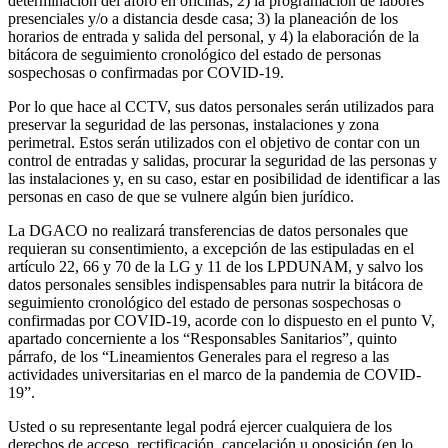
determinación del aforo en oficinas; 2) la programación de labores
presenciales y/o a distancia desde casa; 3) la planeación de los
horarios de entrada y salida del personal, y 4) la elaboración de la
bitácora de seguimiento cronológico del estado de personas
sospechosas o confirmadas por COVID-19.
Por lo que hace al CCTV, sus datos personales serán utilizados para
preservar la seguridad de las personas, instalaciones y zona
perimetral. Estos serán utilizados con el objetivo de contar con un
control de entradas y salidas, procurar la seguridad de las personas y
las instalaciones y, en su caso, estar en posibilidad de identificar a las
personas en caso de que se vulnere algún bien jurídico.
La DGACO no realizará transferencias de datos personales que
requieran su consentimiento, a excepción de las estipuladas en el
artículo 22, 66 y 70 de la LG y 11 de los LPDUNAM, y salvo los
datos personales sensibles indispensables para nutrir la bitácora de
seguimiento cronológico del estado de personas sospechosas o
confirmadas por COVID-19, acorde con lo dispuesto en el punto V,
apartado concerniente a los “Responsables Sanitarios”, quinto
párrafo, de los “Lineamientos Generales para el regreso a las
actividades universitarias en el marco de la pandemia de COVID-
19”.
Usted o su representante legal podrá ejercer cualquiera de los
derechos de acceso, rectificación, cancelación u oposición (en lo