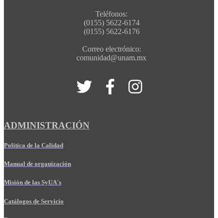
Teléfonos:
(0155) 5622-6174
(0155) 5622-6176
Correo electrónico:
comunidad@unam.mx
ADMINISTRACIÓN
Política de la Calidad
Manual de organización
Misión de las SyUA's
Catálogos de Servicio