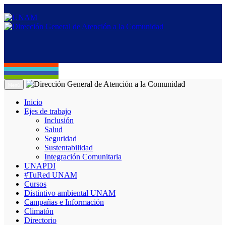
Menú
Inicio
Ejes de trabajo
Inclusión
Salud
Seguridad
Sustentabilidad
Integración Comunitaria
UNAPDI
#TuRed UNAM
Cursos
Distintivo ambiental UNAM
Campañas e Información
Climatón
Directorio