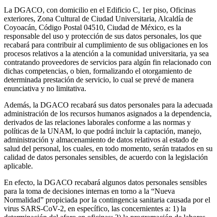
La DGACO, con domicilio en el Edificio C, 1er piso, Oficinas
exteriores, Zona Cultural de Ciudad Universitaria, Alcaldía de
Coyoacán, Código Postal 04510, Ciudad de México, es la
responsable del uso y protección de sus datos personales, los que
recabará para contribuir al cumplimiento de sus obligaciones en los
procesos relativos a la atención a la comunidad universitaria, ya sea
contratando proveedores de servicios para algún fin relacionado con
dichas competencias, o bien, formalizando el otorgamiento de
determinada prestación de servicio, lo cual se prevé de manera
enunciativa y no limitativa.
Además, la DGACO recabará sus datos personales para la adecuada
administración de los recursos humanos asignados a la dependencia,
derivados de las relaciones laborales conforme a las normas y
políticas de la UNAM, lo que podrá incluir la captación, manejo,
administración y almacenamiento de datos relativos al estado de
salud del personal, los cuales, en todo momento, serán tratados en su
calidad de datos personales sensibles, de acuerdo con la legislación
aplicable.
En efecto, la DGACO recabará algunos datos personales sensibles
para la toma de decisiones internas en torno a la “Nueva
Normalidad” propiciada por la contingencia sanitaria causada por el
virus SARS-CoV-2, en específico, las concernientes a: 1) la