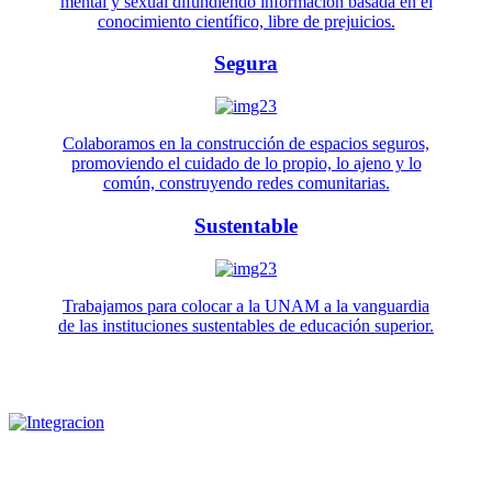
mental y sexual difundiendo información basada en el
conocimiento científico, libre de prejuicios.
Segura
Colaboramos en la construcción de espacios seguros,
promoviendo el cuidado de lo propio, lo ajeno y lo
común, construyendo redes comunitarias.
Sustentable
Trabajamos para colocar a la UNAM a la vanguardia
de las instituciones sustentables de educación superior.