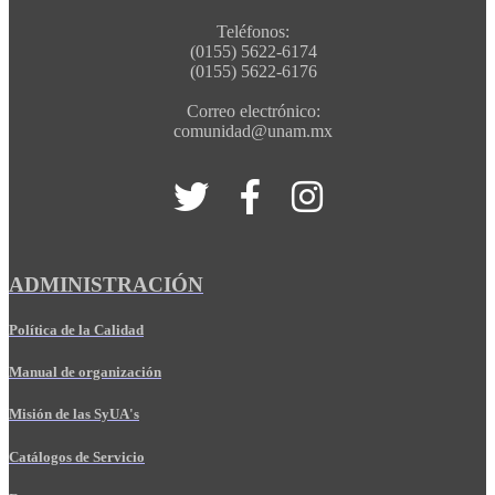
Teléfonos:
(0155) 5622-6174
(0155) 5622-6176
Correo electrónico:
comunidad@unam.mx
ADMINISTRACIÓN
Política de la Calidad
Manual de organización
Misión de las SyUA's
Catálogos de Servicio