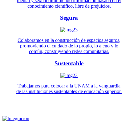
mental y sexual difundiendo información basada en el
conocimiento científico, libre de prejuicios.
Segura
Colaboramos en la construcción de espacios seguros,
promoviendo el cuidado de lo propio, lo ajeno y lo
común, construyendo redes comunitarias.
Sustentable
Trabajamos para colocar a la UNAM a la vanguardia
de las instituciones sustentables de educación superior.