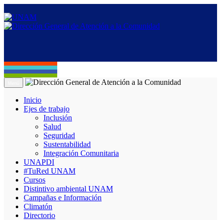
Menú
Inicio
Ejes de trabajo
Inclusión
Salud
Seguridad
Sustentabilidad
Integración Comunitaria
UNAPDI
#TuRed UNAM
Cursos
Distintivo ambiental UNAM
Campañas e Información
Climatón
Directorio