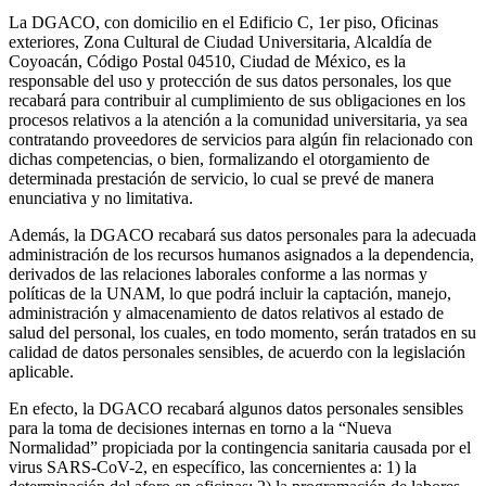
La DGACO, con domicilio en el Edificio C, 1er piso, Oficinas
exteriores, Zona Cultural de Ciudad Universitaria, Alcaldía de
Coyoacán, Código Postal 04510, Ciudad de México, es la
responsable del uso y protección de sus datos personales, los que
recabará para contribuir al cumplimiento de sus obligaciones en los
procesos relativos a la atención a la comunidad universitaria, ya sea
contratando proveedores de servicios para algún fin relacionado con
dichas competencias, o bien, formalizando el otorgamiento de
determinada prestación de servicio, lo cual se prevé de manera
enunciativa y no limitativa.
Además, la DGACO recabará sus datos personales para la adecuada
administración de los recursos humanos asignados a la dependencia,
derivados de las relaciones laborales conforme a las normas y
políticas de la UNAM, lo que podrá incluir la captación, manejo,
administración y almacenamiento de datos relativos al estado de
salud del personal, los cuales, en todo momento, serán tratados en su
calidad de datos personales sensibles, de acuerdo con la legislación
aplicable.
En efecto, la DGACO recabará algunos datos personales sensibles
para la toma de decisiones internas en torno a la “Nueva
Normalidad” propiciada por la contingencia sanitaria causada por el
virus SARS-CoV-2, en específico, las concernientes a: 1) la