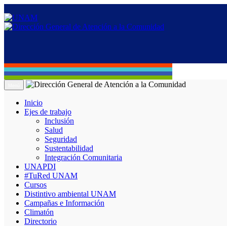
Menú
Inicio
Ejes de trabajo
Inclusión
Salud
Seguridad
Sustentabilidad
Integración Comunitaria
UNAPDI
#TuRed UNAM
Cursos
Distintivo ambiental UNAM
Campañas e Información
Climatón
Directorio