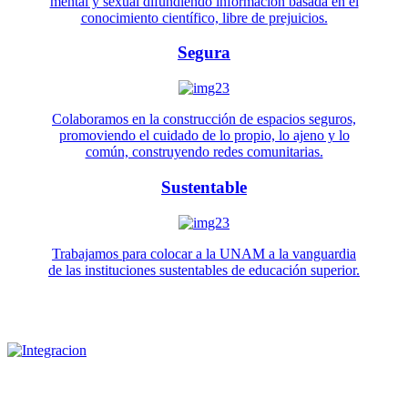
mental y sexual difundiendo información basada en el
conocimiento científico, libre de prejuicios.
Segura
Colaboramos en la construcción de espacios seguros,
promoviendo el cuidado de lo propio, lo ajeno y lo
común, construyendo redes comunitarias.
Sustentable
Trabajamos para colocar a la UNAM a la vanguardia
de las instituciones sustentables de educación superior.