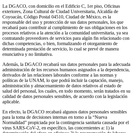
La DGACO, con domicilio en el Edificio C, 1er piso, Oficinas
exteriores, Zona Cultural de Ciudad Universitaria, Alcaldía de
Coyoacán, Código Postal 04510, Ciudad de México, es la
responsable del uso y protección de sus datos personales, los que
recabará para contribuir al cumplimiento de sus obligaciones en los
procesos relativos a la atención a la comunidad universitaria, ya sea
contratando proveedores de servicios para algún fin relacionado con
dichas competencias, o bien, formalizando el otorgamiento de
determinada prestación de servicio, lo cual se prevé de manera
enunciativa y no limitativa.
Además, la DGACO recabará sus datos personales para la adecuada
administración de los recursos humanos asignados a la dependencia,
derivados de las relaciones laborales conforme a las normas y
políticas de la UNAM, lo que podrá incluir la captación, manejo,
administración y almacenamiento de datos relativos al estado de
salud del personal, los cuales, en todo momento, serán tratados en su
calidad de datos personales sensibles, de acuerdo con la legislación
aplicable.
En efecto, la DGACO recabará algunos datos personales sensibles
para la toma de decisiones internas en torno a la “Nueva
Normalidad” propiciada por la contingencia sanitaria causada por el
virus SARS-CoV-2, en específico, las concernientes a: 1) la