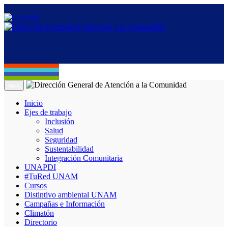
Menú
Inicio
Ejes de trabajo
Inclusión
Salud
Seguridad
Sustentabilidad
Integración Comunitaria
UNAPDI
#TuRed UNAM
Cursos
Distintivo ambiental UNAM
Campañas e Información
Climatón
Directorio