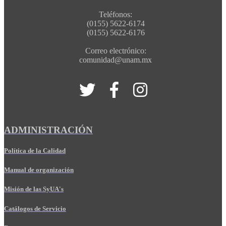
Teléfonos:
(0155) 5622-6174
(0155) 5622-6176
Correo electrónico:
comunidad@unam.mx
ADMINISTRACIÓN
Política de la Calidad
Manual de organización
Misión de las SyUA's
Catálogos de Servicio