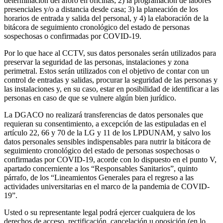
determinación del aforo en oficinas; 2) la programación de labores
presenciales y/o a distancia desde casa; 3) la planeación de los
horarios de entrada y salida del personal, y 4) la elaboración de la
bitácora de seguimiento cronológico del estado de personas
sospechosas o confirmadas por COVID-19.
Por lo que hace al CCTV, sus datos personales serán utilizados para
preservar la seguridad de las personas, instalaciones y zona
perimetral. Estos serán utilizados con el objetivo de contar con un
control de entradas y salidas, procurar la seguridad de las personas y
las instalaciones y, en su caso, estar en posibilidad de identificar a las
personas en caso de que se vulnere algún bien jurídico.
La DGACO no realizará transferencias de datos personales que
requieran su consentimiento, a excepción de las estipuladas en el
artículo 22, 66 y 70 de la LG y 11 de los LPDUNAM, y salvo los
datos personales sensibles indispensables para nutrir la bitácora de
seguimiento cronológico del estado de personas sospechosas o
confirmadas por COVID-19, acorde con lo dispuesto en el punto V,
apartado concerniente a los “Responsables Sanitarios”, quinto
párrafo, de los “Lineamientos Generales para el regreso a las
actividades universitarias en el marco de la pandemia de COVID-
19”.
Usted o su representante legal podrá ejercer cualquiera de los
derechos de acceso, rectificación, cancelación u oposición (en lo