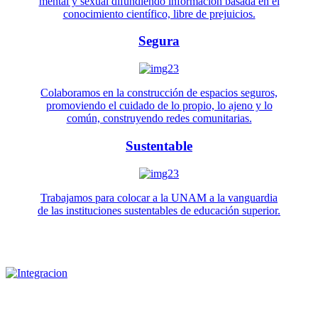
mental y sexual difundiendo información basada en el
conocimiento científico, libre de prejuicios.
Segura
Colaboramos en la construcción de espacios seguros,
promoviendo el cuidado de lo propio, lo ajeno y lo
común, construyendo redes comunitarias.
Sustentable
Trabajamos para colocar a la UNAM a la vanguardia
de las instituciones sustentables de educación superior.