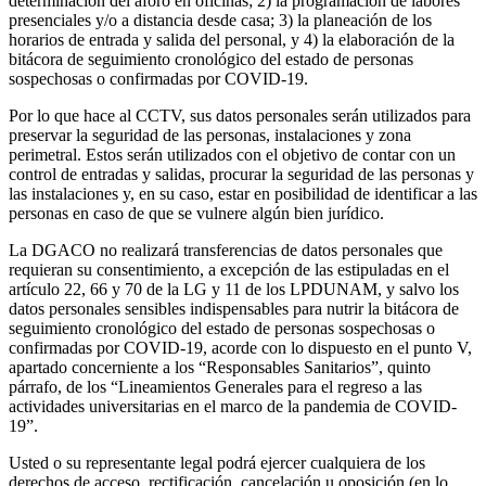
determinación del aforo en oficinas; 2) la programación de labores
presenciales y/o a distancia desde casa; 3) la planeación de los
horarios de entrada y salida del personal, y 4) la elaboración de la
bitácora de seguimiento cronológico del estado de personas
sospechosas o confirmadas por COVID-19.
Por lo que hace al CCTV, sus datos personales serán utilizados para
preservar la seguridad de las personas, instalaciones y zona
perimetral. Estos serán utilizados con el objetivo de contar con un
control de entradas y salidas, procurar la seguridad de las personas y
las instalaciones y, en su caso, estar en posibilidad de identificar a las
personas en caso de que se vulnere algún bien jurídico.
La DGACO no realizará transferencias de datos personales que
requieran su consentimiento, a excepción de las estipuladas en el
artículo 22, 66 y 70 de la LG y 11 de los LPDUNAM, y salvo los
datos personales sensibles indispensables para nutrir la bitácora de
seguimiento cronológico del estado de personas sospechosas o
confirmadas por COVID-19, acorde con lo dispuesto en el punto V,
apartado concerniente a los “Responsables Sanitarios”, quinto
párrafo, de los “Lineamientos Generales para el regreso a las
actividades universitarias en el marco de la pandemia de COVID-
19”.
Usted o su representante legal podrá ejercer cualquiera de los
derechos de acceso, rectificación, cancelación u oposición (en lo