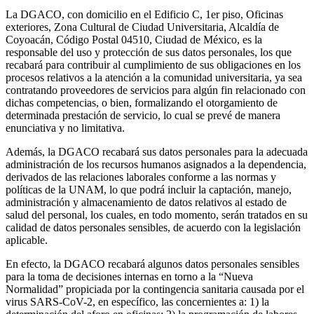
La DGACO, con domicilio en el Edificio C, 1er piso, Oficinas
exteriores, Zona Cultural de Ciudad Universitaria, Alcaldía de
Coyoacán, Código Postal 04510, Ciudad de México, es la
responsable del uso y protección de sus datos personales, los que
recabará para contribuir al cumplimiento de sus obligaciones en los
procesos relativos a la atención a la comunidad universitaria, ya sea
contratando proveedores de servicios para algún fin relacionado con
dichas competencias, o bien, formalizando el otorgamiento de
determinada prestación de servicio, lo cual se prevé de manera
enunciativa y no limitativa.
Además, la DGACO recabará sus datos personales para la adecuada
administración de los recursos humanos asignados a la dependencia,
derivados de las relaciones laborales conforme a las normas y
políticas de la UNAM, lo que podrá incluir la captación, manejo,
administración y almacenamiento de datos relativos al estado de
salud del personal, los cuales, en todo momento, serán tratados en su
calidad de datos personales sensibles, de acuerdo con la legislación
aplicable.
En efecto, la DGACO recabará algunos datos personales sensibles
para la toma de decisiones internas en torno a la “Nueva
Normalidad” propiciada por la contingencia sanitaria causada por el
virus SARS-CoV-2, en específico, las concernientes a: 1) la