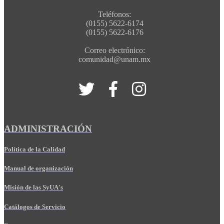
Teléfonos:
(0155) 5622-6174
(0155) 5622-6176
Correo electrónico:
comunidad@unam.mx
ADMINISTRACIÓN
Política de la Calidad
Manual de organización
Misión de las SyUA's
Catálogos de Servicio