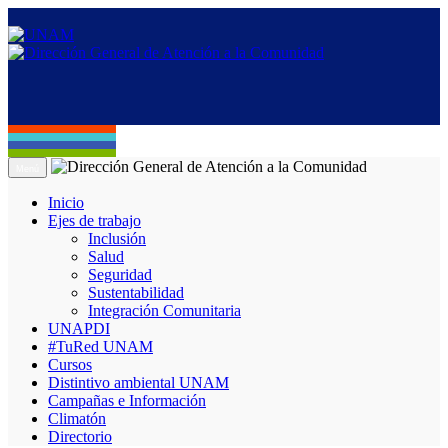
Menú
Inicio
Ejes de trabajo
Inclusión
Salud
Seguridad
Sustentabilidad
Integración Comunitaria
UNAPDI
#TuRed UNAM
Cursos
Distintivo ambiental UNAM
Campañas e Información
Climatón
Directorio