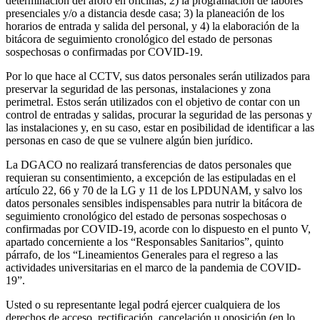
determinación del aforo en oficinas; 2) la programación de labores
presenciales y/o a distancia desde casa; 3) la planeación de los
horarios de entrada y salida del personal, y 4) la elaboración de la
bitácora de seguimiento cronológico del estado de personas
sospechosas o confirmadas por COVID-19.
Por lo que hace al CCTV, sus datos personales serán utilizados para
preservar la seguridad de las personas, instalaciones y zona
perimetral. Estos serán utilizados con el objetivo de contar con un
control de entradas y salidas, procurar la seguridad de las personas y
las instalaciones y, en su caso, estar en posibilidad de identificar a las
personas en caso de que se vulnere algún bien jurídico.
La DGACO no realizará transferencias de datos personales que
requieran su consentimiento, a excepción de las estipuladas en el
artículo 22, 66 y 70 de la LG y 11 de los LPDUNAM, y salvo los
datos personales sensibles indispensables para nutrir la bitácora de
seguimiento cronológico del estado de personas sospechosas o
confirmadas por COVID-19, acorde con lo dispuesto en el punto V,
apartado concerniente a los “Responsables Sanitarios”, quinto
párrafo, de los “Lineamientos Generales para el regreso a las
actividades universitarias en el marco de la pandemia de COVID-
19”.
Usted o su representante legal podrá ejercer cualquiera de los
derechos de acceso, rectificación, cancelación u oposición (en lo