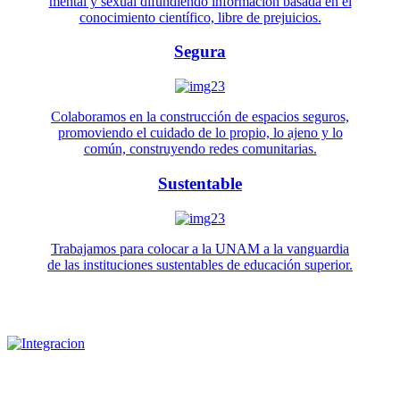
mental y sexual difundiendo información basada en el
conocimiento científico, libre de prejuicios.
Segura
Colaboramos en la construcción de espacios seguros,
promoviendo el cuidado de lo propio, lo ajeno y lo
común, construyendo redes comunitarias.
Sustentable
Trabajamos para colocar a la UNAM a la vanguardia
de las instituciones sustentables de educación superior.