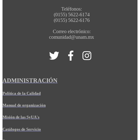
Teléfonos:
(0155) 5622-6174
(0155) 5622-6176
Correo electrónico:
comunidad@unam.mx
ADMINISTRACIÓN
Política de la Calidad
Manual de organización
Misión de las SyUA's
Catálogos de Servicio