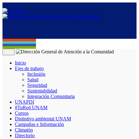
Menú
Inicio
Ejes de trabajo
Inclusión
Salud
Seguridad
Sustentabilidad
Integración Comunitaria
UNAPDI
#TuRed UNAM
Cursos
Distintivo ambiental UNAM
Campañas e Información
Climatón
Directorio