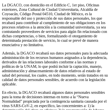
La DGACO, con domicilio en el Edificio C, 1er piso, Oficinas
exteriores, Zona Cultural de Ciudad Universitaria, Alcaldía de
Coyoacán, Código Postal 04510, Ciudad de México, es la
responsable del uso y protección de sus datos personales, los que
recabará para contribuir al cumplimiento de sus obligaciones en los
procesos relativos a la atención a la comunidad universitaria, ya sea
contratando proveedores de servicios para algún fin relacionado con
dichas competencias, o bien, formalizando el otorgamiento de
determinada prestación de servicio, lo cual se prevé de manera
enunciativa y no limitativa.
Además, la DGACO recabará sus datos personales para la adecuada
administración de los recursos humanos asignados a la dependencia,
derivados de las relaciones laborales conforme a las normas y
políticas de la UNAM, lo que podrá incluir la captación, manejo,
administración y almacenamiento de datos relativos al estado de
salud del personal, los cuales, en todo momento, serán tratados en su
calidad de datos personales sensibles, de acuerdo con la legislación
aplicable.
En efecto, la DGACO recabará algunos datos personales sensibles
para la toma de decisiones internas en torno a la “Nueva
Normalidad” propiciada por la contingencia sanitaria causada por el
virus SARS-CoV-2, en específico, las concernientes a: 1) la