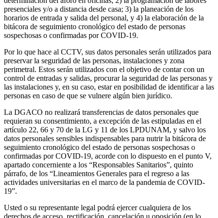
determinación del aforo en oficinas; 2) la programación de labores
presenciales y/o a distancia desde casa; 3) la planeación de los
horarios de entrada y salida del personal, y 4) la elaboración de la
bitácora de seguimiento cronológico del estado de personas
sospechosas o confirmadas por COVID-19.
Por lo que hace al CCTV, sus datos personales serán utilizados para
preservar la seguridad de las personas, instalaciones y zona
perimetral. Estos serán utilizados con el objetivo de contar con un
control de entradas y salidas, procurar la seguridad de las personas y
las instalaciones y, en su caso, estar en posibilidad de identificar a las
personas en caso de que se vulnere algún bien jurídico.
La DGACO no realizará transferencias de datos personales que
requieran su consentimiento, a excepción de las estipuladas en el
artículo 22, 66 y 70 de la LG y 11 de los LPDUNAM, y salvo los
datos personales sensibles indispensables para nutrir la bitácora de
seguimiento cronológico del estado de personas sospechosas o
confirmadas por COVID-19, acorde con lo dispuesto en el punto V,
apartado concerniente a los “Responsables Sanitarios”, quinto
párrafo, de los “Lineamientos Generales para el regreso a las
actividades universitarias en el marco de la pandemia de COVID-
19”.
Usted o su representante legal podrá ejercer cualquiera de los
derechos de acceso, rectificación, cancelación u oposición (en lo