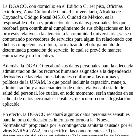
La DGACO, con domicilio en el Edificio C, 1er piso, Oficinas
exteriores, Zona Cultural de Ciudad Universitaria, Alcaldía de
Coyoacán, Código Postal 04510, Ciudad de México, es la
responsable del uso y protección de sus datos personales, los que
recabará para contribuir al cumplimiento de sus obligaciones en los
procesos relativos a la atención a la comunidad universitaria, ya sea
contratando proveedores de servicios para algún fin relacionado con
dichas competencias, o bien, formalizando el otorgamiento de
determinada prestación de servicio, lo cual se prevé de manera
enunciativa y no limitativa.
Además, la DGACO recabará sus datos personales para la adecuada
administración de los recursos humanos asignados a la dependencia,
derivados de las relaciones laborales conforme a las normas y
políticas de la UNAM, lo que podrá incluir la captación, manejo,
administración y almacenamiento de datos relativos al estado de
salud del personal, los cuales, en todo momento, serán tratados en su
calidad de datos personales sensibles, de acuerdo con la legislación
aplicable.
En efecto, la DGACO recabará algunos datos personales sensibles
para la toma de decisiones internas en torno a la “Nueva
Normalidad” propiciada por la contingencia sanitaria causada por el
virus SARS-CoV-2, en específico, las concernientes a: 1) la