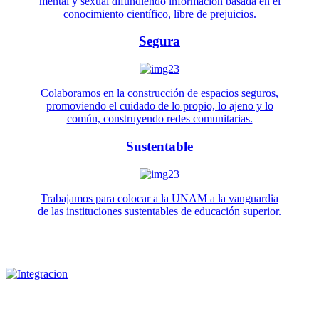
mental y sexual difundiendo información basada en el
conocimiento científico, libre de prejuicios.
Segura
Colaboramos en la construcción de espacios seguros,
promoviendo el cuidado de lo propio, lo ajeno y lo
común, construyendo redes comunitarias.
Sustentable
Trabajamos para colocar a la UNAM a la vanguardia
de las instituciones sustentables de educación superior.