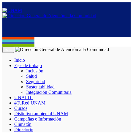
Menú
Inicio
Ejes de trabajo
Inclusión
Salud
Seguridad
Sustentabilidad
Integración Comunitaria
UNAPDI
#TuRed UNAM
Cursos
Distintivo ambiental UNAM
Campañas e Información
Climatón
Directorio