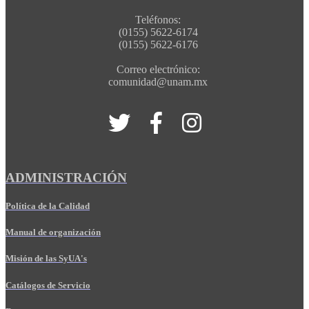
Teléfonos:
(0155) 5622-6174
(0155) 5622-6176
Correo electrónico:
comunidad@unam.mx
ADMINISTRACIÓN
Política de la Calidad
Manual de organización
Misión de las SyUA's
Catálogos de Servicio