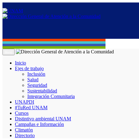
Menú
Inicio
Ejes de trabajo
Inclusión
Salud
Seguridad
Sustentabilidad
Integración Comunitaria
UNAPDI
#TuRed UNAM
Cursos
Distintivo ambiental UNAM
Campañas e Información
Climatón
Directorio