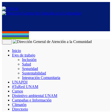
Menú
Inicio
Ejes de trabajo
Inclusión
Salud
Seguridad
Sustentabilidad
Integración Comunitaria
UNAPDI
#TuRed UNAM
Cursos
Distintivo ambiental UNAM
Campañas e Información
Climatón
Directorio