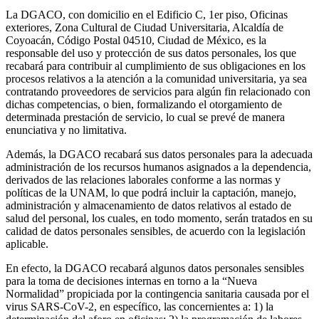
La DGACO, con domicilio en el Edificio C, 1er piso, Oficinas
exteriores, Zona Cultural de Ciudad Universitaria, Alcaldía de
Coyoacán, Código Postal 04510, Ciudad de México, es la
responsable del uso y protección de sus datos personales, los que
recabará para contribuir al cumplimiento de sus obligaciones en los
procesos relativos a la atención a la comunidad universitaria, ya sea
contratando proveedores de servicios para algún fin relacionado con
dichas competencias, o bien, formalizando el otorgamiento de
determinada prestación de servicio, lo cual se prevé de manera
enunciativa y no limitativa.
Además, la DGACO recabará sus datos personales para la adecuada
administración de los recursos humanos asignados a la dependencia,
derivados de las relaciones laborales conforme a las normas y
políticas de la UNAM, lo que podrá incluir la captación, manejo,
administración y almacenamiento de datos relativos al estado de
salud del personal, los cuales, en todo momento, serán tratados en su
calidad de datos personales sensibles, de acuerdo con la legislación
aplicable.
En efecto, la DGACO recabará algunos datos personales sensibles
para la toma de decisiones internas en torno a la “Nueva
Normalidad” propiciada por la contingencia sanitaria causada por el
virus SARS-CoV-2, en específico, las concernientes a: 1) la