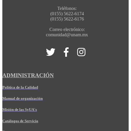
Teléfonos:
(0155) 5622-6174
(0155) 5622-6176
Correo electrónico:
comunidad@unam.mx
ADMINISTRACIÓN
Política de la Calidad
Manual de organización
Misión de las SyUA's
Catálogos de Servicio