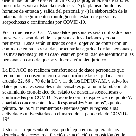
determinación del aforo en oficinas; 2) la programación de labores
presenciales y/o a distancia desde casa; 3) la planeación de los
horarios de entrada y salida del personal, y 4) la elaboración de la
bitácora de seguimiento cronológico del estado de personas
sospechosas o confirmadas por COVID-19.
Por lo que hace al CCTV, sus datos personales serán utilizados para
preservar la seguridad de las personas, instalaciones y zona
perimetral. Estos serán utilizados con el objetivo de contar con un
control de entradas y salidas, procurar la seguridad de las personas y
las instalaciones y, en su caso, estar en posibilidad de identificar a las
personas en caso de que se vulnere algún bien jurídico.
La DGACO no realizará transferencias de datos personales que
requieran su consentimiento, a excepción de las estipuladas en el
artículo 22, 66 y 70 de la LG y 11 de los LPDUNAM, y salvo los
datos personales sensibles indispensables para nutrir la bitácora de
seguimiento cronológico del estado de personas sospechosas o
confirmadas por COVID-19, acorde con lo dispuesto en el punto V,
apartado concerniente a los “Responsables Sanitarios”, quinto
párrafo, de los “Lineamientos Generales para el regreso a las
actividades universitarias en el marco de la pandemia de COVID-
19”.
Usted o su representante legal podrá ejercer cualquiera de los
derechos de acceso, rectificación, cancelación u oposición (en lo