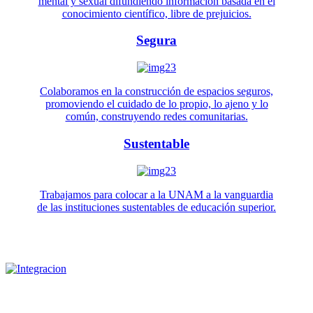
mental y sexual difundiendo información basada en el
conocimiento científico, libre de prejuicios.
Segura
Colaboramos en la construcción de espacios seguros,
promoviendo el cuidado de lo propio, lo ajeno y lo
común, construyendo redes comunitarias.
Sustentable
Trabajamos para colocar a la UNAM a la vanguardia
de las instituciones sustentables de educación superior.