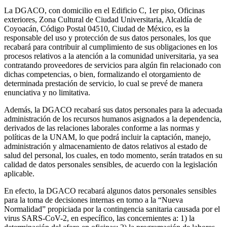
La DGACO, con domicilio en el Edificio C, 1er piso, Oficinas
exteriores, Zona Cultural de Ciudad Universitaria, Alcaldía de
Coyoacán, Código Postal 04510, Ciudad de México, es la
responsable del uso y protección de sus datos personales, los que
recabará para contribuir al cumplimiento de sus obligaciones en los
procesos relativos a la atención a la comunidad universitaria, ya sea
contratando proveedores de servicios para algún fin relacionado con
dichas competencias, o bien, formalizando el otorgamiento de
determinada prestación de servicio, lo cual se prevé de manera
enunciativa y no limitativa.
Además, la DGACO recabará sus datos personales para la adecuada
administración de los recursos humanos asignados a la dependencia,
derivados de las relaciones laborales conforme a las normas y
políticas de la UNAM, lo que podrá incluir la captación, manejo,
administración y almacenamiento de datos relativos al estado de
salud del personal, los cuales, en todo momento, serán tratados en su
calidad de datos personales sensibles, de acuerdo con la legislación
aplicable.
En efecto, la DGACO recabará algunos datos personales sensibles
para la toma de decisiones internas en torno a la “Nueva
Normalidad” propiciada por la contingencia sanitaria causada por el
virus SARS-CoV-2, en específico, las concernientes a: 1) la