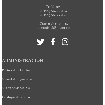
Teléfonos:
(0155) 5622-6174
(0155) 5622-6176
Correo electrónico:
comunidad@unam.mx
ADMINISTRACIÓN
Política de la Calidad
Manual de organización
Misión de las SyUA's
Catálogos de Servicio