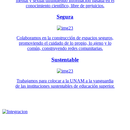
mental y sexual difundiendo información basada en el
conocimiento científico, libre de prejuicios.
Segura
Colaboramos en la construcción de espacios seguros,
promoviendo el cuidado de lo propio, lo ajeno y lo
común, construyendo redes comunitarias.
Sustentable
Trabajamos para colocar a la UNAM a la vanguardia
de las instituciones sustentables de educación superior.