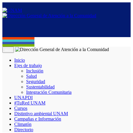
Menú
Inicio
Ejes de trabajo
Inclusión
Salud
Seguridad
Sustentabilidad
Integración Comunitaria
UNAPDI
#TuRed UNAM
Cursos
Distintivo ambiental UNAM
Campañas e Información
Climatón
Directorio