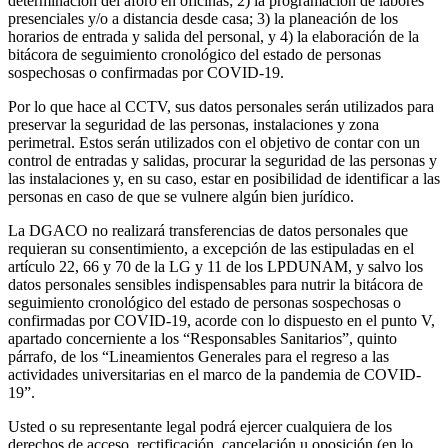
determinación del aforo en oficinas; 2) la programación de labores
presenciales y/o a distancia desde casa; 3) la planeación de los
horarios de entrada y salida del personal, y 4) la elaboración de la
bitácora de seguimiento cronológico del estado de personas
sospechosas o confirmadas por COVID-19.
Por lo que hace al CCTV, sus datos personales serán utilizados para
preservar la seguridad de las personas, instalaciones y zona
perimetral. Estos serán utilizados con el objetivo de contar con un
control de entradas y salidas, procurar la seguridad de las personas y
las instalaciones y, en su caso, estar en posibilidad de identificar a las
personas en caso de que se vulnere algún bien jurídico.
La DGACO no realizará transferencias de datos personales que
requieran su consentimiento, a excepción de las estipuladas en el
artículo 22, 66 y 70 de la LG y 11 de los LPDUNAM, y salvo los
datos personales sensibles indispensables para nutrir la bitácora de
seguimiento cronológico del estado de personas sospechosas o
confirmadas por COVID-19, acorde con lo dispuesto en el punto V,
apartado concerniente a los “Responsables Sanitarios”, quinto
párrafo, de los “Lineamientos Generales para el regreso a las
actividades universitarias en el marco de la pandemia de COVID-
19”.
Usted o su representante legal podrá ejercer cualquiera de los
derechos de acceso, rectificación, cancelación u oposición (en lo