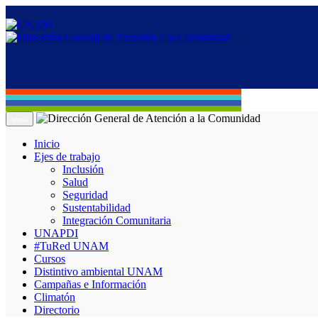
Menú
Inicio
Ejes de trabajo
Inclusión
Salud
Seguridad
Sustentabilidad
Integración Comunitaria
UNAPDI
#TuRed UNAM
Cursos
Distintivo ambiental UNAM
Campañas e Información
Climatón
Directorio