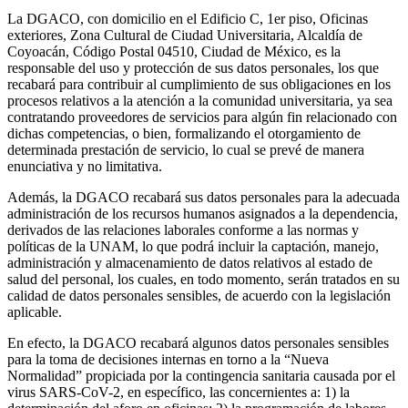
La DGACO, con domicilio en el Edificio C, 1er piso, Oficinas
exteriores, Zona Cultural de Ciudad Universitaria, Alcaldía de
Coyoacán, Código Postal 04510, Ciudad de México, es la
responsable del uso y protección de sus datos personales, los que
recabará para contribuir al cumplimiento de sus obligaciones en los
procesos relativos a la atención a la comunidad universitaria, ya sea
contratando proveedores de servicios para algún fin relacionado con
dichas competencias, o bien, formalizando el otorgamiento de
determinada prestación de servicio, lo cual se prevé de manera
enunciativa y no limitativa.
Además, la DGACO recabará sus datos personales para la adecuada
administración de los recursos humanos asignados a la dependencia,
derivados de las relaciones laborales conforme a las normas y
políticas de la UNAM, lo que podrá incluir la captación, manejo,
administración y almacenamiento de datos relativos al estado de
salud del personal, los cuales, en todo momento, serán tratados en su
calidad de datos personales sensibles, de acuerdo con la legislación
aplicable.
En efecto, la DGACO recabará algunos datos personales sensibles
para la toma de decisiones internas en torno a la “Nueva
Normalidad” propiciada por la contingencia sanitaria causada por el
virus SARS-CoV-2, en específico, las concernientes a: 1) la