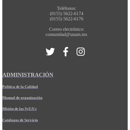
Teléfonos:
(0155) 5622-6174
(0155) 5622-6176
Correo electrónico:
comunidad@unam.mx
ADMINISTRACIÓN
Política de la Calidad
Manual de organización
Misión de las SyUA's
Catálogos de Servicio