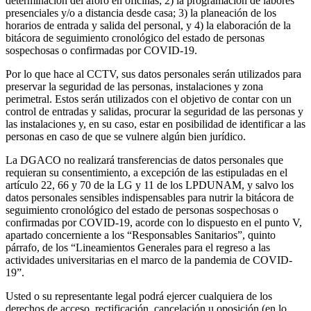
determinación del aforo en oficinas; 2) la programación de labores
presenciales y/o a distancia desde casa; 3) la planeación de los
horarios de entrada y salida del personal, y 4) la elaboración de la
bitácora de seguimiento cronológico del estado de personas
sospechosas o confirmadas por COVID-19.
Por lo que hace al CCTV, sus datos personales serán utilizados para
preservar la seguridad de las personas, instalaciones y zona
perimetral. Estos serán utilizados con el objetivo de contar con un
control de entradas y salidas, procurar la seguridad de las personas y
las instalaciones y, en su caso, estar en posibilidad de identificar a las
personas en caso de que se vulnere algún bien jurídico.
La DGACO no realizará transferencias de datos personales que
requieran su consentimiento, a excepción de las estipuladas en el
artículo 22, 66 y 70 de la LG y 11 de los LPDUNAM, y salvo los
datos personales sensibles indispensables para nutrir la bitácora de
seguimiento cronológico del estado de personas sospechosas o
confirmadas por COVID-19, acorde con lo dispuesto en el punto V,
apartado concerniente a los “Responsables Sanitarios”, quinto
párrafo, de los “Lineamientos Generales para el regreso a las
actividades universitarias en el marco de la pandemia de COVID-
19”.
Usted o su representante legal podrá ejercer cualquiera de los
derechos de acceso, rectificación, cancelación u oposición (en lo