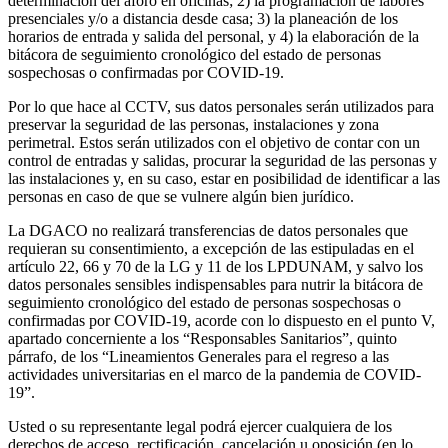
determinación del aforo en oficinas; 2) la programación de labores
presenciales y/o a distancia desde casa; 3) la planeación de los
horarios de entrada y salida del personal, y 4) la elaboración de la
bitácora de seguimiento cronológico del estado de personas
sospechosas o confirmadas por COVID-19.
Por lo que hace al CCTV, sus datos personales serán utilizados para
preservar la seguridad de las personas, instalaciones y zona
perimetral. Estos serán utilizados con el objetivo de contar con un
control de entradas y salidas, procurar la seguridad de las personas y
las instalaciones y, en su caso, estar en posibilidad de identificar a las
personas en caso de que se vulnere algún bien jurídico.
La DGACO no realizará transferencias de datos personales que
requieran su consentimiento, a excepción de las estipuladas en el
artículo 22, 66 y 70 de la LG y 11 de los LPDUNAM, y salvo los
datos personales sensibles indispensables para nutrir la bitácora de
seguimiento cronológico del estado de personas sospechosas o
confirmadas por COVID-19, acorde con lo dispuesto en el punto V,
apartado concerniente a los “Responsables Sanitarios”, quinto
párrafo, de los “Lineamientos Generales para el regreso a las
actividades universitarias en el marco de la pandemia de COVID-
19”.
Usted o su representante legal podrá ejercer cualquiera de los
derechos de acceso, rectificación, cancelación u oposición (en lo