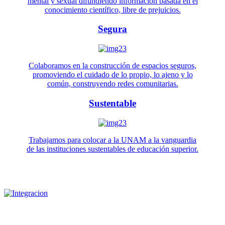
mental y sexual difundiendo información basada en el
conocimiento científico, libre de prejuicios.
Segura
Colaboramos en la construcción de espacios seguros,
promoviendo el cuidado de lo propio, lo ajeno y lo
común, construyendo redes comunitarias.
Sustentable
Trabajamos para colocar a la UNAM a la vanguardia
de las instituciones sustentables de educación superior.