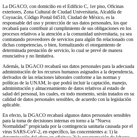
La DGACO, con domicilio en el Edificio C, 1er piso, Oficinas
exteriores, Zona Cultural de Ciudad Universitaria, Alcaldía de
Coyoacán, Código Postal 04510, Ciudad de México, es la
responsable del uso y protección de sus datos personales, los que
recabará para contribuir al cumplimiento de sus obligaciones en los
procesos relativos a la atención a la comunidad universitaria, ya sea
contratando proveedores de servicios para algún fin relacionado con
dichas competencias, o bien, formalizando el otorgamiento de
determinada prestación de servicio, lo cual se prevé de manera
enunciativa y no limitativa.
Además, la DGACO recabará sus datos personales para la adecuada
administración de los recursos humanos asignados a la dependencia,
derivados de las relaciones laborales conforme a las normas y
políticas de la UNAM, lo que podrá incluir la captación, manejo,
administración y almacenamiento de datos relativos al estado de
salud del personal, los cuales, en todo momento, serán tratados en su
calidad de datos personales sensibles, de acuerdo con la legislación
aplicable.
En efecto, la DGACO recabará algunos datos personales sensibles
para la toma de decisiones internas en torno a la “Nueva
Normalidad” propiciada por la contingencia sanitaria causada por el
virus SARS-CoV-2, en específico, las concernientes a: 1) la