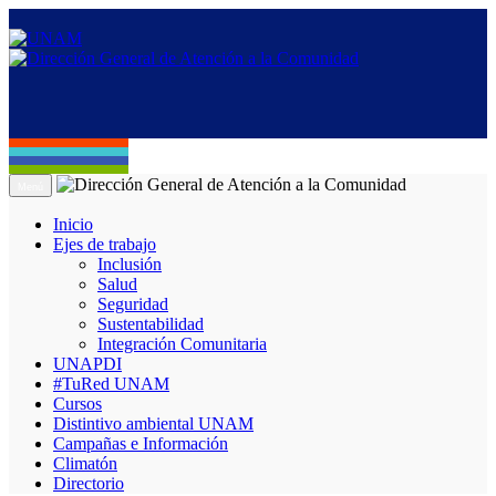
Menú
Inicio
Ejes de trabajo
Inclusión
Salud
Seguridad
Sustentabilidad
Integración Comunitaria
UNAPDI
#TuRed UNAM
Cursos
Distintivo ambiental UNAM
Campañas e Información
Climatón
Directorio