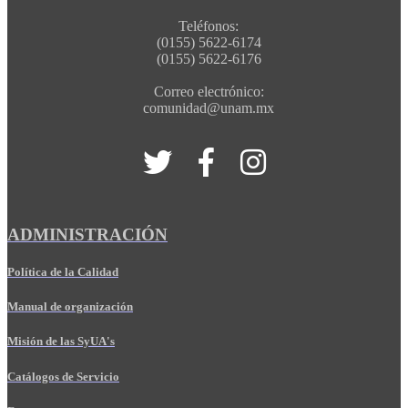
Teléfonos:
(0155) 5622-6174
(0155) 5622-6176
Correo electrónico:
comunidad@unam.mx
ADMINISTRACIÓN
Política de la Calidad
Manual de organización
Misión de las SyUA's
Catálogos de Servicio