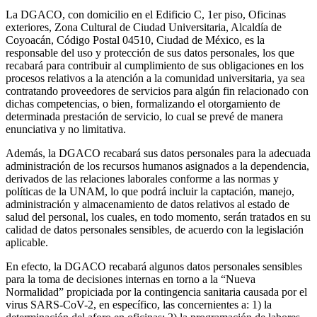
La DGACO, con domicilio en el Edificio C, 1er piso, Oficinas
exteriores, Zona Cultural de Ciudad Universitaria, Alcaldía de
Coyoacán, Código Postal 04510, Ciudad de México, es la
responsable del uso y protección de sus datos personales, los que
recabará para contribuir al cumplimiento de sus obligaciones en los
procesos relativos a la atención a la comunidad universitaria, ya sea
contratando proveedores de servicios para algún fin relacionado con
dichas competencias, o bien, formalizando el otorgamiento de
determinada prestación de servicio, lo cual se prevé de manera
enunciativa y no limitativa.
Además, la DGACO recabará sus datos personales para la adecuada
administración de los recursos humanos asignados a la dependencia,
derivados de las relaciones laborales conforme a las normas y
políticas de la UNAM, lo que podrá incluir la captación, manejo,
administración y almacenamiento de datos relativos al estado de
salud del personal, los cuales, en todo momento, serán tratados en su
calidad de datos personales sensibles, de acuerdo con la legislación
aplicable.
En efecto, la DGACO recabará algunos datos personales sensibles
para la toma de decisiones internas en torno a la “Nueva
Normalidad” propiciada por la contingencia sanitaria causada por el
virus SARS-CoV-2, en específico, las concernientes a: 1) la