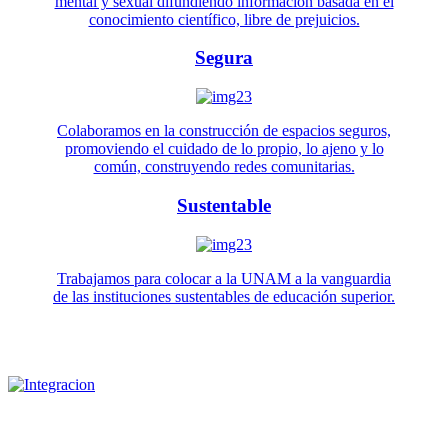
mental y sexual difundiendo información basada en el
conocimiento científico, libre de prejuicios.
Segura
Colaboramos en la construcción de espacios seguros,
promoviendo el cuidado de lo propio, lo ajeno y lo
común, construyendo redes comunitarias.
Sustentable
Trabajamos para colocar a la UNAM a la vanguardia
de las instituciones sustentables de educación superior.