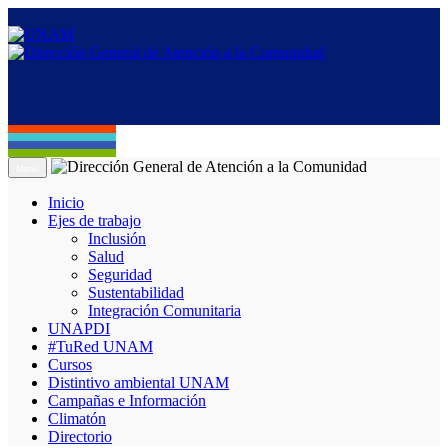
Menú
Inicio
Ejes de trabajo
Inclusión
Salud
Seguridad
Sustentabilidad
Integración Comunitaria
UNAPDI
#TuRed UNAM
Cursos
Distintivo ambiental UNAM
Campañas e Información
Climatón
Directorio