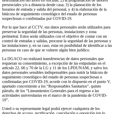
determinación del aforo en oficinas; 2) la programación de labores
presenciales y/o a distancia desde casa; 3) la planeación de los
horarios de entrada y salida del personal, y 4) la elaboración de la
bitácora de seguimiento cronológico del estado de personas
sospechosas o confirmadas por COVID-19.
Por lo que hace al CCTV, sus datos personales serán utilizados para
preservar la seguridad de las personas, instalaciones y zona
perimetral. Estos serán utilizados con el objetivo de contar con un
control de entradas y salidas, procurar la seguridad de las personas y
las instalaciones y, en su caso, estar en posibilidad de identificar a las
personas en caso de que se vulnere algún bien jurídico.
La DGACO no realizará transferencias de datos personales que
requieran su consentimiento, a excepción de las estipuladas en el
artículo 22, 66 y 70 de la LG y 11 de los LPDUNAM, y salvo los
datos personales sensibles indispensables para nutrir la bitácora de
seguimiento cronológico del estado de personas sospechosas o
confirmadas por COVID-19, acorde con lo dispuesto en el punto V,
apartado concerniente a los “Responsables Sanitarios”, quinto
párrafo, de los “Lineamientos Generales para el regreso a las
actividades universitarias en el marco de la pandemia de COVID-
19”.
Usted o su representante legal podrá ejercer cualquiera de los
derechos de acceso, rectificación, cancelación u oposición (en lo