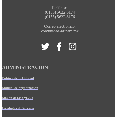
Teléfonos:
(0155) 5622-6174
(0155) 5622-6176
Correo electrónico:
comunidad@unam.mx
ADMINISTRACIÓN
Política de la Calidad
Manual de organización
Misión de las SyUA's
Catálogos de Servicio