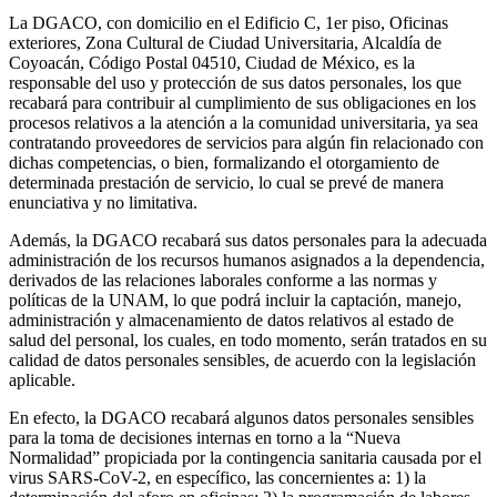
La DGACO, con domicilio en el Edificio C, 1er piso, Oficinas
exteriores, Zona Cultural de Ciudad Universitaria, Alcaldía de
Coyoacán, Código Postal 04510, Ciudad de México, es la
responsable del uso y protección de sus datos personales, los que
recabará para contribuir al cumplimiento de sus obligaciones en los
procesos relativos a la atención a la comunidad universitaria, ya sea
contratando proveedores de servicios para algún fin relacionado con
dichas competencias, o bien, formalizando el otorgamiento de
determinada prestación de servicio, lo cual se prevé de manera
enunciativa y no limitativa.
Además, la DGACO recabará sus datos personales para la adecuada
administración de los recursos humanos asignados a la dependencia,
derivados de las relaciones laborales conforme a las normas y
políticas de la UNAM, lo que podrá incluir la captación, manejo,
administración y almacenamiento de datos relativos al estado de
salud del personal, los cuales, en todo momento, serán tratados en su
calidad de datos personales sensibles, de acuerdo con la legislación
aplicable.
En efecto, la DGACO recabará algunos datos personales sensibles
para la toma de decisiones internas en torno a la “Nueva
Normalidad” propiciada por la contingencia sanitaria causada por el
virus SARS-CoV-2, en específico, las concernientes a: 1) la