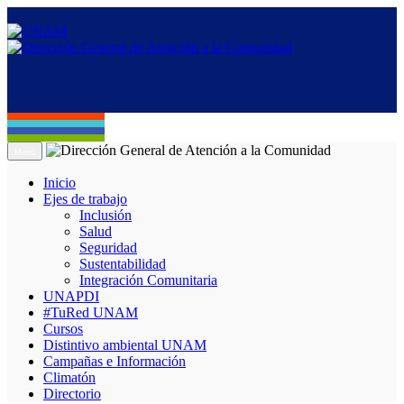
Menú
Inicio
Ejes de trabajo
Inclusión
Salud
Seguridad
Sustentabilidad
Integración Comunitaria
UNAPDI
#TuRed UNAM
Cursos
Distintivo ambiental UNAM
Campañas e Información
Climatón
Directorio