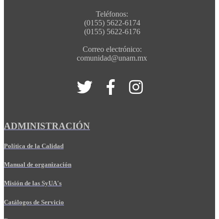
Teléfonos:
(0155) 5622-6174
(0155) 5622-6176
Correo electrónico:
comunidad@unam.mx
ADMINISTRACIÓN
Política de la Calidad
Manual de organización
Misión de las SyUA's
Catálogos de Servicio