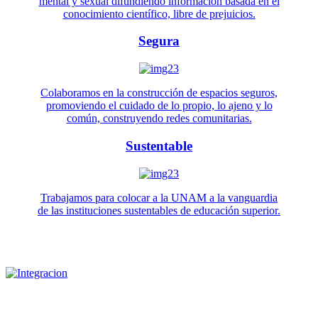
mental y sexual difundiendo información basada en el
conocimiento científico, libre de prejuicios.
Segura
Colaboramos en la construcción de espacios seguros,
promoviendo el cuidado de lo propio, lo ajeno y lo
común, construyendo redes comunitarias.
Sustentable
Trabajamos para colocar a la UNAM a la vanguardia
de las instituciones sustentables de educación superior.