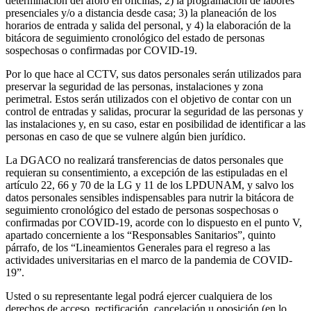
determinación del aforo en oficinas; 2) la programación de labores
presenciales y/o a distancia desde casa; 3) la planeación de los
horarios de entrada y salida del personal, y 4) la elaboración de la
bitácora de seguimiento cronológico del estado de personas
sospechosas o confirmadas por COVID-19.
Por lo que hace al CCTV, sus datos personales serán utilizados para
preservar la seguridad de las personas, instalaciones y zona
perimetral. Estos serán utilizados con el objetivo de contar con un
control de entradas y salidas, procurar la seguridad de las personas y
las instalaciones y, en su caso, estar en posibilidad de identificar a las
personas en caso de que se vulnere algún bien jurídico.
La DGACO no realizará transferencias de datos personales que
requieran su consentimiento, a excepción de las estipuladas en el
artículo 22, 66 y 70 de la LG y 11 de los LPDUNAM, y salvo los
datos personales sensibles indispensables para nutrir la bitácora de
seguimiento cronológico del estado de personas sospechosas o
confirmadas por COVID-19, acorde con lo dispuesto en el punto V,
apartado concerniente a los “Responsables Sanitarios”, quinto
párrafo, de los “Lineamientos Generales para el regreso a las
actividades universitarias en el marco de la pandemia de COVID-
19”.
Usted o su representante legal podrá ejercer cualquiera de los
derechos de acceso, rectificación, cancelación u oposición (en lo