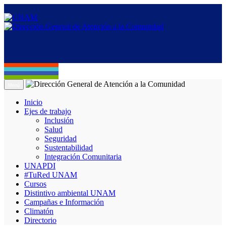
Menú
Inicio
Ejes de trabajo
Inclusión
Salud
Seguridad
Sustentabilidad
Integración Comunitaria
UNAPDI
#TuRed UNAM
Cursos
Distintivo ambiental UNAM
Campañas e Información
Climatón
Directorio