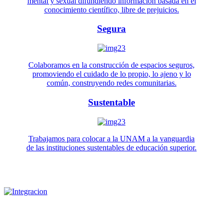
mental y sexual difundiendo información basada en el
conocimiento científico, libre de prejuicios.
Segura
Colaboramos en la construcción de espacios seguros,
promoviendo el cuidado de lo propio, lo ajeno y lo
común, construyendo redes comunitarias.
Sustentable
Trabajamos para colocar a la UNAM a la vanguardia
de las instituciones sustentables de educación superior.