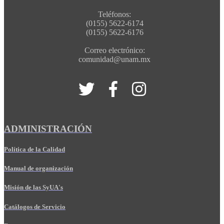
Teléfonos:
(0155) 5622-6174
(0155) 5622-6176
Correo electrónico:
comunidad@unam.mx
ADMINISTRACIÓN
Política de la Calidad
Manual de organización
Misión de las SyUA's
Catálogos de Servicio