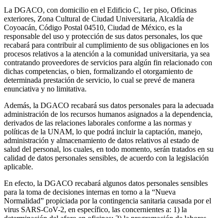
La DGACO, con domicilio en el Edificio C, 1er piso, Oficinas
exteriores, Zona Cultural de Ciudad Universitaria, Alcaldía de
Coyoacán, Código Postal 04510, Ciudad de México, es la
responsable del uso y protección de sus datos personales, los que
recabará para contribuir al cumplimiento de sus obligaciones en los
procesos relativos a la atención a la comunidad universitaria, ya sea
contratando proveedores de servicios para algún fin relacionado con
dichas competencias, o bien, formalizando el otorgamiento de
determinada prestación de servicio, lo cual se prevé de manera
enunciativa y no limitativa.
Además, la DGACO recabará sus datos personales para la adecuada
administración de los recursos humanos asignados a la dependencia,
derivados de las relaciones laborales conforme a las normas y
políticas de la UNAM, lo que podrá incluir la captación, manejo,
administración y almacenamiento de datos relativos al estado de
salud del personal, los cuales, en todo momento, serán tratados en su
calidad de datos personales sensibles, de acuerdo con la legislación
aplicable.
En efecto, la DGACO recabará algunos datos personales sensibles
para la toma de decisiones internas en torno a la “Nueva
Normalidad” propiciada por la contingencia sanitaria causada por el
virus SARS-CoV-2, en específico, las concernientes a: 1) la