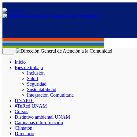
Menú
Inicio
Ejes de trabajo
Inclusión
Salud
Seguridad
Sustentabilidad
Integración Comunitaria
UNAPDI
#TuRed UNAM
Cursos
Distintivo ambiental UNAM
Campañas e Información
Climatón
Directorio