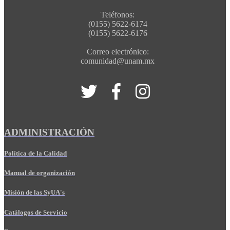
Teléfonos:
(0155) 5622-6174
(0155) 5622-6176
Correo electrónico:
comunidad@unam.mx
ADMINISTRACIÓN
Política de la Calidad
Manual de organización
Misión de las SyUA's
Catálogos de Servicio