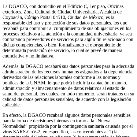
La DGACO, con domicilio en el Edificio C, 1er piso, Oficinas
exteriores, Zona Cultural de Ciudad Universitaria, Alcaldía de
Coyoacán, Código Postal 04510, Ciudad de México, es la
responsable del uso y protección de sus datos personales, los que
recabará para contribuir al cumplimiento de sus obligaciones en los
procesos relativos a la atención a la comunidad universitaria, ya sea
contratando proveedores de servicios para algún fin relacionado con
dichas competencias, o bien, formalizando el otorgamiento de
determinada prestación de servicio, lo cual se prevé de manera
enunciativa y no limitativa.
Además, la DGACO recabará sus datos personales para la adecuada
administración de los recursos humanos asignados a la dependencia,
derivados de las relaciones laborales conforme a las normas y
políticas de la UNAM, lo que podrá incluir la captación, manejo,
administración y almacenamiento de datos relativos al estado de
salud del personal, los cuales, en todo momento, serán tratados en su
calidad de datos personales sensibles, de acuerdo con la legislación
aplicable.
En efecto, la DGACO recabará algunos datos personales sensibles
para la toma de decisiones internas en torno a la “Nueva
Normalidad” propiciada por la contingencia sanitaria causada por el
virus SARS-CoV-2, en específico, las concernientes a: 1) la