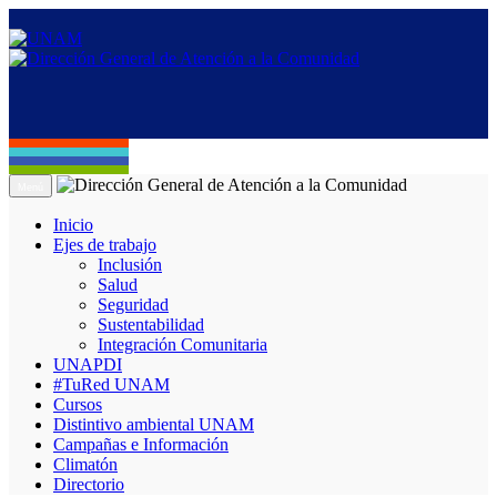
Menú
Inicio
Ejes de trabajo
Inclusión
Salud
Seguridad
Sustentabilidad
Integración Comunitaria
UNAPDI
#TuRed UNAM
Cursos
Distintivo ambiental UNAM
Campañas e Información
Climatón
Directorio