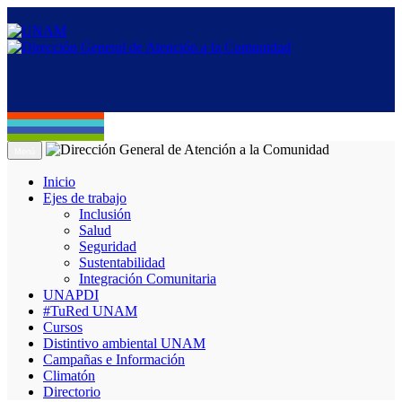
Menú
Inicio
Ejes de trabajo
Inclusión
Salud
Seguridad
Sustentabilidad
Integración Comunitaria
UNAPDI
#TuRed UNAM
Cursos
Distintivo ambiental UNAM
Campañas e Información
Climatón
Directorio