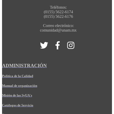
Teléfonos:
(0155) 5622-6174
(0155) 5622-6176
Correo electrónico:
comunidad@unam.mx
ADMINISTRACIÓN
Política de la Calidad
Manual de organización
Misión de las SyUA's
Catálogos de Servicio