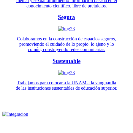
mental y sexual difundiendo información basada en el
conocimiento científico, libre de prejuicios.
Segura
Colaboramos en la construcción de espacios seguros,
promoviendo el cuidado de lo propio, lo ajeno y lo
común, construyendo redes comunitarias.
Sustentable
Trabajamos para colocar a la UNAM a la vanguardia
de las instituciones sustentables de educación superior.