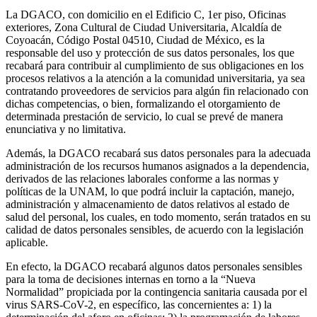
La DGACO, con domicilio en el Edificio C, 1er piso, Oficinas
exteriores, Zona Cultural de Ciudad Universitaria, Alcaldía de
Coyoacán, Código Postal 04510, Ciudad de México, es la
responsable del uso y protección de sus datos personales, los que
recabará para contribuir al cumplimiento de sus obligaciones en los
procesos relativos a la atención a la comunidad universitaria, ya sea
contratando proveedores de servicios para algún fin relacionado con
dichas competencias, o bien, formalizando el otorgamiento de
determinada prestación de servicio, lo cual se prevé de manera
enunciativa y no limitativa.
Además, la DGACO recabará sus datos personales para la adecuada
administración de los recursos humanos asignados a la dependencia,
derivados de las relaciones laborales conforme a las normas y
políticas de la UNAM, lo que podrá incluir la captación, manejo,
administración y almacenamiento de datos relativos al estado de
salud del personal, los cuales, en todo momento, serán tratados en su
calidad de datos personales sensibles, de acuerdo con la legislación
aplicable.
En efecto, la DGACO recabará algunos datos personales sensibles
para la toma de decisiones internas en torno a la “Nueva
Normalidad” propiciada por la contingencia sanitaria causada por el
virus SARS-CoV-2, en específico, las concernientes a: 1) la