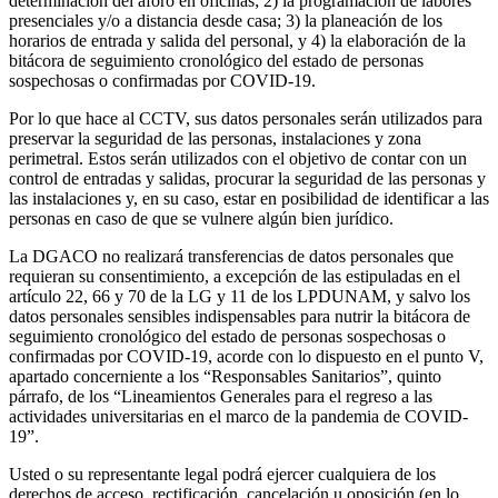
determinación del aforo en oficinas; 2) la programación de labores
presenciales y/o a distancia desde casa; 3) la planeación de los
horarios de entrada y salida del personal, y 4) la elaboración de la
bitácora de seguimiento cronológico del estado de personas
sospechosas o confirmadas por COVID-19.
Por lo que hace al CCTV, sus datos personales serán utilizados para
preservar la seguridad de las personas, instalaciones y zona
perimetral. Estos serán utilizados con el objetivo de contar con un
control de entradas y salidas, procurar la seguridad de las personas y
las instalaciones y, en su caso, estar en posibilidad de identificar a las
personas en caso de que se vulnere algún bien jurídico.
La DGACO no realizará transferencias de datos personales que
requieran su consentimiento, a excepción de las estipuladas en el
artículo 22, 66 y 70 de la LG y 11 de los LPDUNAM, y salvo los
datos personales sensibles indispensables para nutrir la bitácora de
seguimiento cronológico del estado de personas sospechosas o
confirmadas por COVID-19, acorde con lo dispuesto en el punto V,
apartado concerniente a los “Responsables Sanitarios”, quinto
párrafo, de los “Lineamientos Generales para el regreso a las
actividades universitarias en el marco de la pandemia de COVID-
19”.
Usted o su representante legal podrá ejercer cualquiera de los
derechos de acceso, rectificación, cancelación u oposición (en lo