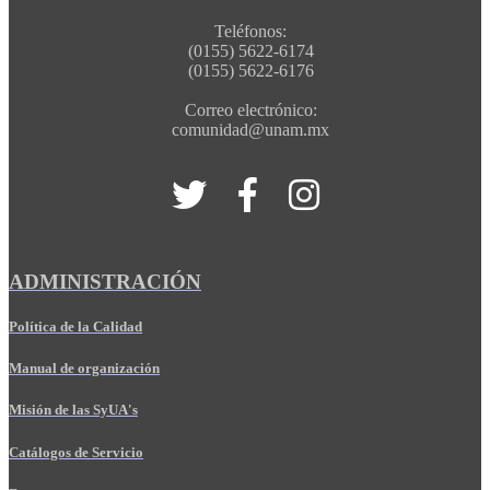
Teléfonos:
(0155) 5622-6174
(0155) 5622-6176
Correo electrónico:
comunidad@unam.mx
ADMINISTRACIÓN
Política de la Calidad
Manual de organización
Misión de las SyUA's
Catálogos de Servicio