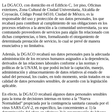
La DGACO, con domicilio en el Edificio C, 1er piso, Oficinas
exteriores, Zona Cultural de Ciudad Universitaria, Alcaldía de
Coyoacán, Código Postal 04510, Ciudad de México, es la
responsable del uso y protección de sus datos personales, los que
recabará para contribuir al cumplimiento de sus obligaciones en los
procesos relativos a la atención a la comunidad universitaria, ya sea
contratando proveedores de servicios para algún fin relacionado con
dichas competencias, o bien, formalizando el otorgamiento de
determinada prestación de servicio, lo cual se prevé de manera
enunciativa y no limitativa.
Además, la DGACO recabará sus datos personales para la adecuada
administración de los recursos humanos asignados a la dependencia,
derivados de las relaciones laborales conforme a las normas y
políticas de la UNAM, lo que podrá incluir la captación, manejo,
administración y almacenamiento de datos relativos al estado de
salud del personal, los cuales, en todo momento, serán tratados en su
calidad de datos personales sensibles, de acuerdo con la legislación
aplicable.
En efecto, la DGACO recabará algunos datos personales sensibles
para la toma de decisiones internas en torno a la “Nueva
Normalidad” propiciada por la contingencia sanitaria causada por el
virus SARS-CoV-2, en específico, las concernientes a: 1) la