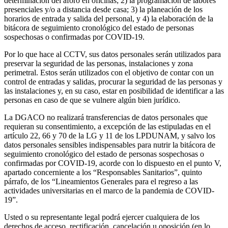
determinación del aforo en oficinas; 2) la programación de labores
presenciales y/o a distancia desde casa; 3) la planeación de los
horarios de entrada y salida del personal, y 4) la elaboración de la
bitácora de seguimiento cronológico del estado de personas
sospechosas o confirmadas por COVID-19.
Por lo que hace al CCTV, sus datos personales serán utilizados para
preservar la seguridad de las personas, instalaciones y zona
perimetral. Estos serán utilizados con el objetivo de contar con un
control de entradas y salidas, procurar la seguridad de las personas y
las instalaciones y, en su caso, estar en posibilidad de identificar a las
personas en caso de que se vulnere algún bien jurídico.
La DGACO no realizará transferencias de datos personales que
requieran su consentimiento, a excepción de las estipuladas en el
artículo 22, 66 y 70 de la LG y 11 de los LPDUNAM, y salvo los
datos personales sensibles indispensables para nutrir la bitácora de
seguimiento cronológico del estado de personas sospechosas o
confirmadas por COVID-19, acorde con lo dispuesto en el punto V,
apartado concerniente a los “Responsables Sanitarios”, quinto
párrafo, de los “Lineamientos Generales para el regreso a las
actividades universitarias en el marco de la pandemia de COVID-
19”.
Usted o su representante legal podrá ejercer cualquiera de los
derechos de acceso, rectificación, cancelación u oposición (en lo