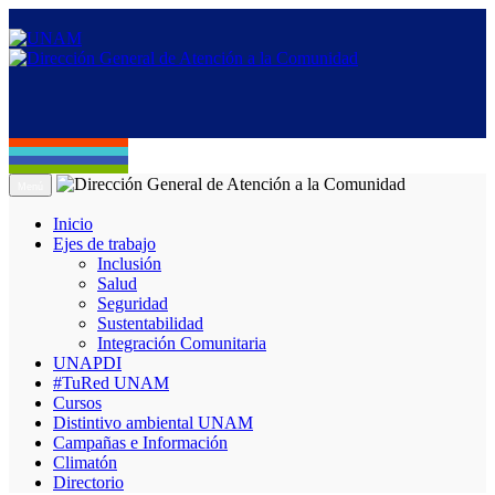
Menú
Inicio
Ejes de trabajo
Inclusión
Salud
Seguridad
Sustentabilidad
Integración Comunitaria
UNAPDI
#TuRed UNAM
Cursos
Distintivo ambiental UNAM
Campañas e Información
Climatón
Directorio