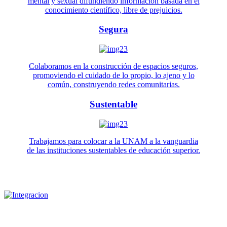
mental y sexual difundiendo información basada en el
conocimiento científico, libre de prejuicios.
Segura
Colaboramos en la construcción de espacios seguros,
promoviendo el cuidado de lo propio, lo ajeno y lo
común, construyendo redes comunitarias.
Sustentable
Trabajamos para colocar a la UNAM a la vanguardia
de las instituciones sustentables de educación superior.