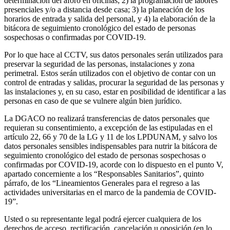
determinación del aforo en oficinas; 2) la programación de labores
presenciales y/o a distancia desde casa; 3) la planeación de los
horarios de entrada y salida del personal, y 4) la elaboración de la
bitácora de seguimiento cronológico del estado de personas
sospechosas o confirmadas por COVID-19.
Por lo que hace al CCTV, sus datos personales serán utilizados para
preservar la seguridad de las personas, instalaciones y zona
perimetral. Estos serán utilizados con el objetivo de contar con un
control de entradas y salidas, procurar la seguridad de las personas y
las instalaciones y, en su caso, estar en posibilidad de identificar a las
personas en caso de que se vulnere algún bien jurídico.
La DGACO no realizará transferencias de datos personales que
requieran su consentimiento, a excepción de las estipuladas en el
artículo 22, 66 y 70 de la LG y 11 de los LPDUNAM, y salvo los
datos personales sensibles indispensables para nutrir la bitácora de
seguimiento cronológico del estado de personas sospechosas o
confirmadas por COVID-19, acorde con lo dispuesto en el punto V,
apartado concerniente a los “Responsables Sanitarios”, quinto
párrafo, de los “Lineamientos Generales para el regreso a las
actividades universitarias en el marco de la pandemia de COVID-
19”.
Usted o su representante legal podrá ejercer cualquiera de los
derechos de acceso, rectificación, cancelación u oposición (en lo