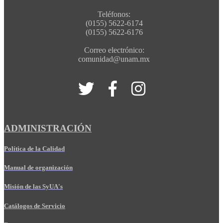
Teléfonos:
(0155) 5622-6174
(0155) 5622-6176
Correo electrónico:
comunidad@unam.mx
ADMINISTRACIÓN
Política de la Calidad
Manual de organización
Misión de las SyUA's
Catálogos de Servicio