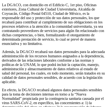
La DGACO, con domicilio en el Edificio C, 1er piso, Oficinas
exteriores, Zona Cultural de Ciudad Universitaria, Alcaldía de
Coyoacán, Código Postal 04510, Ciudad de México, es la
responsable del uso y protección de sus datos personales, los que
recabará para contribuir al cumplimiento de sus obligaciones en los
procesos relativos a la atención a la comunidad universitaria, ya sea
contratando proveedores de servicios para algún fin relacionado con
dichas competencias, o bien, formalizando el otorgamiento de
determinada prestación de servicio, lo cual se prevé de manera
enunciativa y no limitativa.
Además, la DGACO recabará sus datos personales para la adecuada
administración de los recursos humanos asignados a la dependencia,
derivados de las relaciones laborales conforme a las normas y
políticas de la UNAM, lo que podrá incluir la captación, manejo,
administración y almacenamiento de datos relativos al estado de
salud del personal, los cuales, en todo momento, serán tratados en su
calidad de datos personales sensibles, de acuerdo con la legislación
aplicable.
En efecto, la DGACO recabará algunos datos personales sensibles
para la toma de decisiones internas en torno a la “Nueva
Normalidad” propiciada por la contingencia sanitaria causada por el
virus SARS-CoV-2, en específico, las concernientes a: 1) la