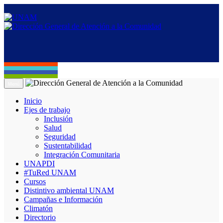
Menú
Inicio
Ejes de trabajo
Inclusión
Salud
Seguridad
Sustentabilidad
Integración Comunitaria
UNAPDI
#TuRed UNAM
Cursos
Distintivo ambiental UNAM
Campañas e Información
Climatón
Directorio