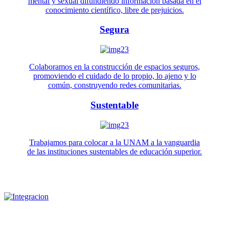
mental y sexual difundiendo información basada en el
conocimiento científico, libre de prejuicios.
Segura
Colaboramos en la construcción de espacios seguros,
promoviendo el cuidado de lo propio, lo ajeno y lo
común, construyendo redes comunitarias.
Sustentable
Trabajamos para colocar a la UNAM a la vanguardia
de las instituciones sustentables de educación superior.