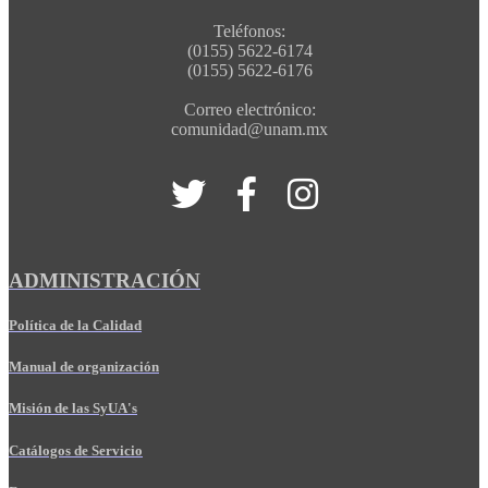
Teléfonos:
(0155) 5622-6174
(0155) 5622-6176
Correo electrónico:
comunidad@unam.mx
ADMINISTRACIÓN
Política de la Calidad
Manual de organización
Misión de las SyUA's
Catálogos de Servicio