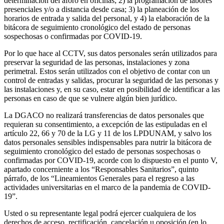
determinación del aforo en oficinas; 2) la programación de labores
presenciales y/o a distancia desde casa; 3) la planeación de los
horarios de entrada y salida del personal, y 4) la elaboración de la
bitácora de seguimiento cronológico del estado de personas
sospechosas o confirmadas por COVID-19.
Por lo que hace al CCTV, sus datos personales serán utilizados para
preservar la seguridad de las personas, instalaciones y zona
perimetral. Estos serán utilizados con el objetivo de contar con un
control de entradas y salidas, procurar la seguridad de las personas y
las instalaciones y, en su caso, estar en posibilidad de identificar a las
personas en caso de que se vulnere algún bien jurídico.
La DGACO no realizará transferencias de datos personales que
requieran su consentimiento, a excepción de las estipuladas en el
artículo 22, 66 y 70 de la LG y 11 de los LPDUNAM, y salvo los
datos personales sensibles indispensables para nutrir la bitácora de
seguimiento cronológico del estado de personas sospechosas o
confirmadas por COVID-19, acorde con lo dispuesto en el punto V,
apartado concerniente a los “Responsables Sanitarios”, quinto
párrafo, de los “Lineamientos Generales para el regreso a las
actividades universitarias en el marco de la pandemia de COVID-
19”.
Usted o su representante legal podrá ejercer cualquiera de los
derechos de acceso, rectificación, cancelación u oposición (en lo