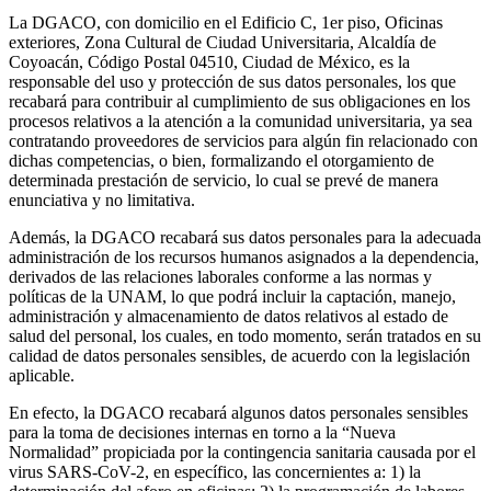
La DGACO, con domicilio en el Edificio C, 1er piso, Oficinas
exteriores, Zona Cultural de Ciudad Universitaria, Alcaldía de
Coyoacán, Código Postal 04510, Ciudad de México, es la
responsable del uso y protección de sus datos personales, los que
recabará para contribuir al cumplimiento de sus obligaciones en los
procesos relativos a la atención a la comunidad universitaria, ya sea
contratando proveedores de servicios para algún fin relacionado con
dichas competencias, o bien, formalizando el otorgamiento de
determinada prestación de servicio, lo cual se prevé de manera
enunciativa y no limitativa.
Además, la DGACO recabará sus datos personales para la adecuada
administración de los recursos humanos asignados a la dependencia,
derivados de las relaciones laborales conforme a las normas y
políticas de la UNAM, lo que podrá incluir la captación, manejo,
administración y almacenamiento de datos relativos al estado de
salud del personal, los cuales, en todo momento, serán tratados en su
calidad de datos personales sensibles, de acuerdo con la legislación
aplicable.
En efecto, la DGACO recabará algunos datos personales sensibles
para la toma de decisiones internas en torno a la “Nueva
Normalidad” propiciada por la contingencia sanitaria causada por el
virus SARS-CoV-2, en específico, las concernientes a: 1) la