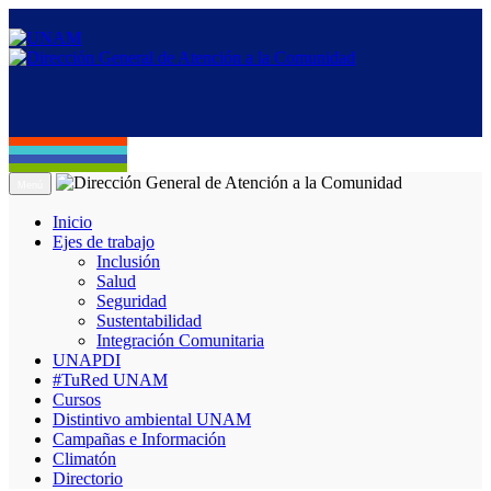
Menú
Inicio
Ejes de trabajo
Inclusión
Salud
Seguridad
Sustentabilidad
Integración Comunitaria
UNAPDI
#TuRed UNAM
Cursos
Distintivo ambiental UNAM
Campañas e Información
Climatón
Directorio