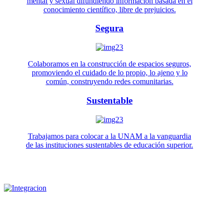
mental y sexual difundiendo información basada en el
conocimiento científico, libre de prejuicios.
Segura
Colaboramos en la construcción de espacios seguros,
promoviendo el cuidado de lo propio, lo ajeno y lo
común, construyendo redes comunitarias.
Sustentable
Trabajamos para colocar a la UNAM a la vanguardia
de las instituciones sustentables de educación superior.