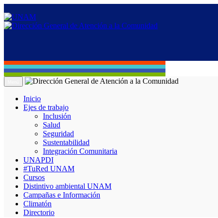
Menú
Inicio
Ejes de trabajo
Inclusión
Salud
Seguridad
Sustentabilidad
Integración Comunitaria
UNAPDI
#TuRed UNAM
Cursos
Distintivo ambiental UNAM
Campañas e Información
Climatón
Directorio