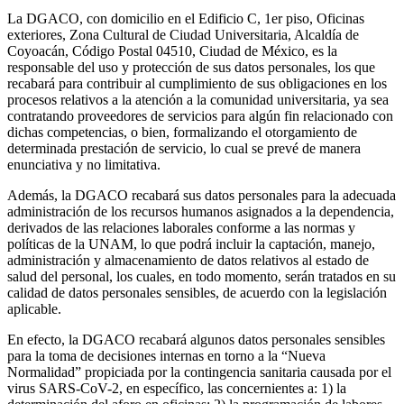
La DGACO, con domicilio en el Edificio C, 1er piso, Oficinas
exteriores, Zona Cultural de Ciudad Universitaria, Alcaldía de
Coyoacán, Código Postal 04510, Ciudad de México, es la
responsable del uso y protección de sus datos personales, los que
recabará para contribuir al cumplimiento de sus obligaciones en los
procesos relativos a la atención a la comunidad universitaria, ya sea
contratando proveedores de servicios para algún fin relacionado con
dichas competencias, o bien, formalizando el otorgamiento de
determinada prestación de servicio, lo cual se prevé de manera
enunciativa y no limitativa.
Además, la DGACO recabará sus datos personales para la adecuada
administración de los recursos humanos asignados a la dependencia,
derivados de las relaciones laborales conforme a las normas y
políticas de la UNAM, lo que podrá incluir la captación, manejo,
administración y almacenamiento de datos relativos al estado de
salud del personal, los cuales, en todo momento, serán tratados en su
calidad de datos personales sensibles, de acuerdo con la legislación
aplicable.
En efecto, la DGACO recabará algunos datos personales sensibles
para la toma de decisiones internas en torno a la “Nueva
Normalidad” propiciada por la contingencia sanitaria causada por el
virus SARS-CoV-2, en específico, las concernientes a: 1) la