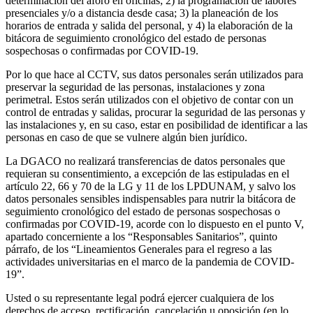
determinación del aforo en oficinas; 2) la programación de labores
presenciales y/o a distancia desde casa; 3) la planeación de los
horarios de entrada y salida del personal, y 4) la elaboración de la
bitácora de seguimiento cronológico del estado de personas
sospechosas o confirmadas por COVID-19.
Por lo que hace al CCTV, sus datos personales serán utilizados para
preservar la seguridad de las personas, instalaciones y zona
perimetral. Estos serán utilizados con el objetivo de contar con un
control de entradas y salidas, procurar la seguridad de las personas y
las instalaciones y, en su caso, estar en posibilidad de identificar a las
personas en caso de que se vulnere algún bien jurídico.
La DGACO no realizará transferencias de datos personales que
requieran su consentimiento, a excepción de las estipuladas en el
artículo 22, 66 y 70 de la LG y 11 de los LPDUNAM, y salvo los
datos personales sensibles indispensables para nutrir la bitácora de
seguimiento cronológico del estado de personas sospechosas o
confirmadas por COVID-19, acorde con lo dispuesto en el punto V,
apartado concerniente a los “Responsables Sanitarios”, quinto
párrafo, de los “Lineamientos Generales para el regreso a las
actividades universitarias en el marco de la pandemia de COVID-
19”.
Usted o su representante legal podrá ejercer cualquiera de los
derechos de acceso, rectificación, cancelación u oposición (en lo