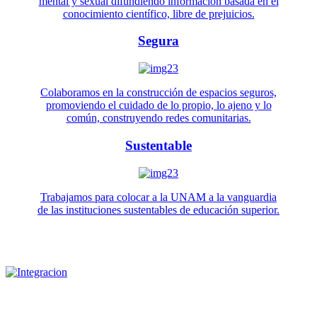
mental y sexual difundiendo información basada en el
conocimiento científico, libre de prejuicios.
Segura
Colaboramos en la construcción de espacios seguros,
promoviendo el cuidado de lo propio, lo ajeno y lo
común, construyendo redes comunitarias.
Sustentable
Trabajamos para colocar a la UNAM a la vanguardia
de las instituciones sustentables de educación superior.