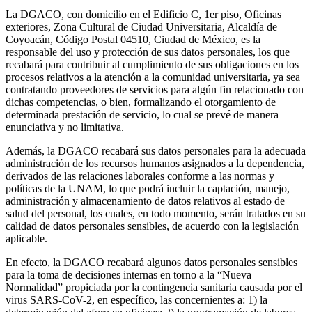
La DGACO, con domicilio en el Edificio C, 1er piso, Oficinas
exteriores, Zona Cultural de Ciudad Universitaria, Alcaldía de
Coyoacán, Código Postal 04510, Ciudad de México, es la
responsable del uso y protección de sus datos personales, los que
recabará para contribuir al cumplimiento de sus obligaciones en los
procesos relativos a la atención a la comunidad universitaria, ya sea
contratando proveedores de servicios para algún fin relacionado con
dichas competencias, o bien, formalizando el otorgamiento de
determinada prestación de servicio, lo cual se prevé de manera
enunciativa y no limitativa.
Además, la DGACO recabará sus datos personales para la adecuada
administración de los recursos humanos asignados a la dependencia,
derivados de las relaciones laborales conforme a las normas y
políticas de la UNAM, lo que podrá incluir la captación, manejo,
administración y almacenamiento de datos relativos al estado de
salud del personal, los cuales, en todo momento, serán tratados en su
calidad de datos personales sensibles, de acuerdo con la legislación
aplicable.
En efecto, la DGACO recabará algunos datos personales sensibles
para la toma de decisiones internas en torno a la “Nueva
Normalidad” propiciada por la contingencia sanitaria causada por el
virus SARS-CoV-2, en específico, las concernientes a: 1) la