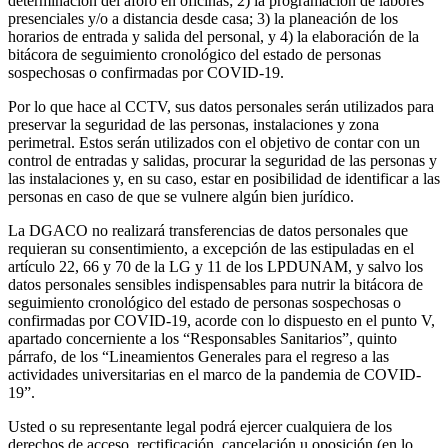
determinación del aforo en oficinas; 2) la programación de labores
presenciales y/o a distancia desde casa; 3) la planeación de los
horarios de entrada y salida del personal, y 4) la elaboración de la
bitácora de seguimiento cronológico del estado de personas
sospechosas o confirmadas por COVID-19.
Por lo que hace al CCTV, sus datos personales serán utilizados para
preservar la seguridad de las personas, instalaciones y zona
perimetral. Estos serán utilizados con el objetivo de contar con un
control de entradas y salidas, procurar la seguridad de las personas y
las instalaciones y, en su caso, estar en posibilidad de identificar a las
personas en caso de que se vulnere algún bien jurídico.
La DGACO no realizará transferencias de datos personales que
requieran su consentimiento, a excepción de las estipuladas en el
artículo 22, 66 y 70 de la LG y 11 de los LPDUNAM, y salvo los
datos personales sensibles indispensables para nutrir la bitácora de
seguimiento cronológico del estado de personas sospechosas o
confirmadas por COVID-19, acorde con lo dispuesto en el punto V,
apartado concerniente a los “Responsables Sanitarios”, quinto
párrafo, de los “Lineamientos Generales para el regreso a las
actividades universitarias en el marco de la pandemia de COVID-
19”.
Usted o su representante legal podrá ejercer cualquiera de los
derechos de acceso, rectificación, cancelación u oposición (en lo