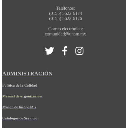
Teléfonos:
(0155) 5622-6174
(0155) 5622-6176
Correo electrónico:
comunidad@unam.mx
ADMINISTRACIÓN
Política de la Calidad
Manual de organización
Misión de las SyUA's
Catálogos de Servicio