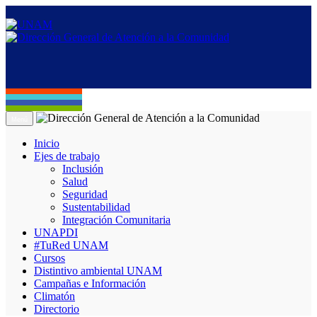
Menú
Inicio
Ejes de trabajo
Inclusión
Salud
Seguridad
Sustentabilidad
Integración Comunitaria
UNAPDI
#TuRed UNAM
Cursos
Distintivo ambiental UNAM
Campañas e Información
Climatón
Directorio