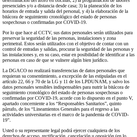
determinación del aforo en oficinas; 2) la programación de labores
presenciales y/o a distancia desde casa; 3) la planeación de los
horarios de entrada y salida del personal, y 4) la elaboración de la
bitácora de seguimiento cronológico del estado de personas
sospechosas o confirmadas por COVID-19.
Por lo que hace al CCTV, sus datos personales serán utilizados para
preservar la seguridad de las personas, instalaciones y zona
perimetral. Estos serán utilizados con el objetivo de contar con un
control de entradas y salidas, procurar la seguridad de las personas y
las instalaciones y, en su caso, estar en posibilidad de identificar a las
personas en caso de que se vulnere algún bien jurídico.
La DGACO no realizará transferencias de datos personales que
requieran su consentimiento, a excepción de las estipuladas en el
artículo 22, 66 y 70 de la LG y 11 de los LPDUNAM, y salvo los
datos personales sensibles indispensables para nutrir la bitácora de
seguimiento cronológico del estado de personas sospechosas o
confirmadas por COVID-19, acorde con lo dispuesto en el punto V,
apartado concerniente a los “Responsables Sanitarios”, quinto
párrafo, de los “Lineamientos Generales para el regreso a las
actividades universitarias en el marco de la pandemia de COVID-
19”.
Usted o su representante legal podrá ejercer cualquiera de los
derechos de acceso, rectificación, cancelación u oposición (en lo