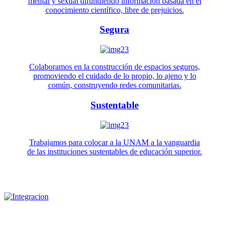
mental y sexual difundiendo información basada en el
conocimiento científico, libre de prejuicios.
Segura
Colaboramos en la construcción de espacios seguros,
promoviendo el cuidado de lo propio, lo ajeno y lo
común, construyendo redes comunitarias.
Sustentable
Trabajamos para colocar a la UNAM a la vanguardia
de las instituciones sustentables de educación superior.