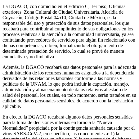
La DGACO, con domicilio en el Edificio C, 1er piso, Oficinas
exteriores, Zona Cultural de Ciudad Universitaria, Alcaldía de
Coyoacán, Código Postal 04510, Ciudad de México, es la
responsable del uso y protección de sus datos personales, los que
recabará para contribuir al cumplimiento de sus obligaciones en los
procesos relativos a la atención a la comunidad universitaria, ya sea
contratando proveedores de servicios para algún fin relacionado con
dichas competencias, o bien, formalizando el otorgamiento de
determinada prestación de servicio, lo cual se prevé de manera
enunciativa y no limitativa.
Además, la DGACO recabará sus datos personales para la adecuada
administración de los recursos humanos asignados a la dependencia,
derivados de las relaciones laborales conforme a las normas y
políticas de la UNAM, lo que podrá incluir la captación, manejo,
administración y almacenamiento de datos relativos al estado de
salud del personal, los cuales, en todo momento, serán tratados en su
calidad de datos personales sensibles, de acuerdo con la legislación
aplicable.
En efecto, la DGACO recabará algunos datos personales sensibles
para la toma de decisiones internas en torno a la “Nueva
Normalidad” propiciada por la contingencia sanitaria causada por el
virus SARS-CoV-2, en específico, las concernientes a: 1) la