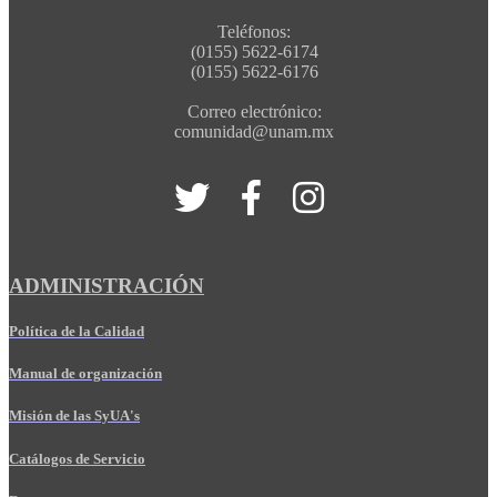
Teléfonos:
(0155) 5622-6174
(0155) 5622-6176
Correo electrónico:
comunidad@unam.mx
ADMINISTRACIÓN
Política de la Calidad
Manual de organización
Misión de las SyUA's
Catálogos de Servicio