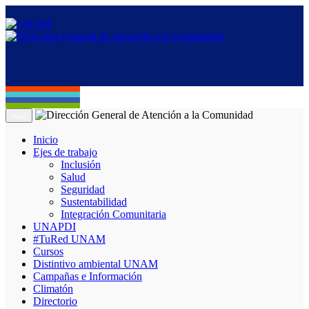
Menú
Inicio
Ejes de trabajo
Inclusión
Salud
Seguridad
Sustentabilidad
Integración Comunitaria
UNAPDI
#TuRed UNAM
Cursos
Distintivo ambiental UNAM
Campañas e Información
Climatón
Directorio