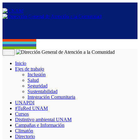
Menú
Inicio
Ejes de trabajo
Inclusión
Salud
Seguridad
Sustentabilidad
Integración Comunitaria
UNAPDI
#TuRed UNAM
Cursos
Distintivo ambiental UNAM
Campañas e Información
Climatón
Directorio