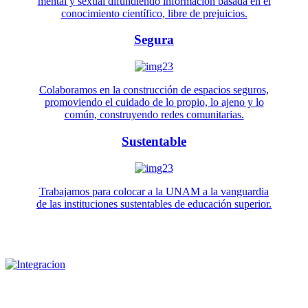
mental y sexual difundiendo información basada en el
conocimiento científico, libre de prejuicios.
Segura
Colaboramos en la construcción de espacios seguros,
promoviendo el cuidado de lo propio, lo ajeno y lo
común, construyendo redes comunitarias.
Sustentable
Trabajamos para colocar a la UNAM a la vanguardia
de las instituciones sustentables de educación superior.