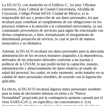
La DGACO, con domicilio en el Edificio C, 1er piso, Oficinas
exteriores, Zona Cultural de Ciudad Universitaria, Alcaldía de
Coyoacán, Código Postal 04510, Ciudad de México, es la
responsable del uso y protección de sus datos personales, los que
recabará para contribuir al cumplimiento de sus obligaciones en los
procesos relativos a la atención a la comunidad universitaria, ya sea
contratando proveedores de servicios para algún fin relacionado con
dichas competencias, o bien, formalizando el otorgamiento de
determinada prestación de servicio, lo cual se prevé de manera
enunciativa y no limitativa.
Además, la DGACO recabará sus datos personales para la adecuada
administración de los recursos humanos asignados a la dependencia,
derivados de las relaciones laborales conforme a las normas y
políticas de la UNAM, lo que podrá incluir la captación, manejo,
administración y almacenamiento de datos relativos al estado de
salud del personal, los cuales, en todo momento, serán tratados en su
calidad de datos personales sensibles, de acuerdo con la legislación
aplicable.
En efecto, la DGACO recabará algunos datos personales sensibles
para la toma de decisiones internas en torno a la “Nueva
Normalidad” propiciada por la contingencia sanitaria causada por el
virus SARS-CoV-2, en específico, las concernientes a: 1) la