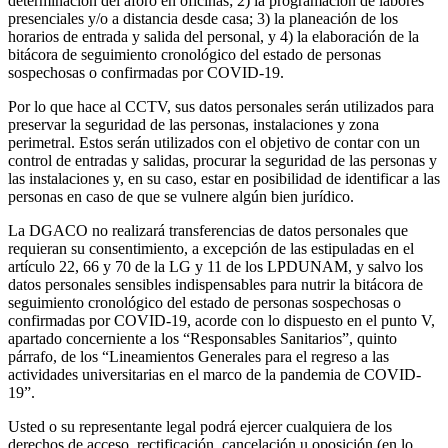
determinación del aforo en oficinas; 2) la programación de labores
presenciales y/o a distancia desde casa; 3) la planeación de los
horarios de entrada y salida del personal, y 4) la elaboración de la
bitácora de seguimiento cronológico del estado de personas
sospechosas o confirmadas por COVID-19.
Por lo que hace al CCTV, sus datos personales serán utilizados para
preservar la seguridad de las personas, instalaciones y zona
perimetral. Estos serán utilizados con el objetivo de contar con un
control de entradas y salidas, procurar la seguridad de las personas y
las instalaciones y, en su caso, estar en posibilidad de identificar a las
personas en caso de que se vulnere algún bien jurídico.
La DGACO no realizará transferencias de datos personales que
requieran su consentimiento, a excepción de las estipuladas en el
artículo 22, 66 y 70 de la LG y 11 de los LPDUNAM, y salvo los
datos personales sensibles indispensables para nutrir la bitácora de
seguimiento cronológico del estado de personas sospechosas o
confirmadas por COVID-19, acorde con lo dispuesto en el punto V,
apartado concerniente a los “Responsables Sanitarios”, quinto
párrafo, de los “Lineamientos Generales para el regreso a las
actividades universitarias en el marco de la pandemia de COVID-
19”.
Usted o su representante legal podrá ejercer cualquiera de los
derechos de acceso, rectificación, cancelación u oposición (en lo