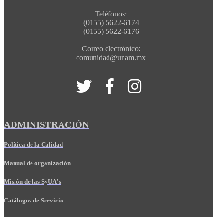
Teléfonos:
(0155) 5622-6174
(0155) 5622-6176
Correo electrónico:
comunidad@unam.mx
ADMINISTRACIÓN
Política de la Calidad
Manual de organización
Misión de las SyUA's
Catálogos de Servicio