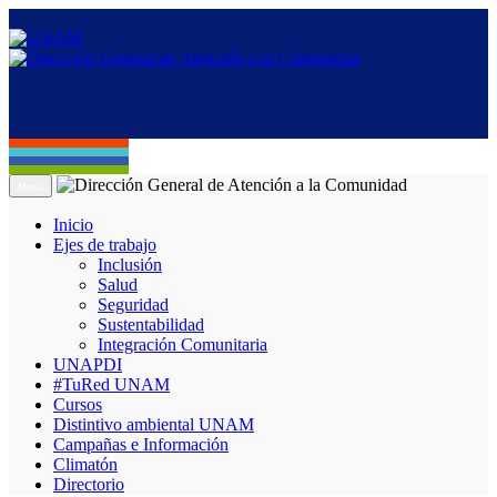
Menú
Inicio
Ejes de trabajo
Inclusión
Salud
Seguridad
Sustentabilidad
Integración Comunitaria
UNAPDI
#TuRed UNAM
Cursos
Distintivo ambiental UNAM
Campañas e Información
Climatón
Directorio