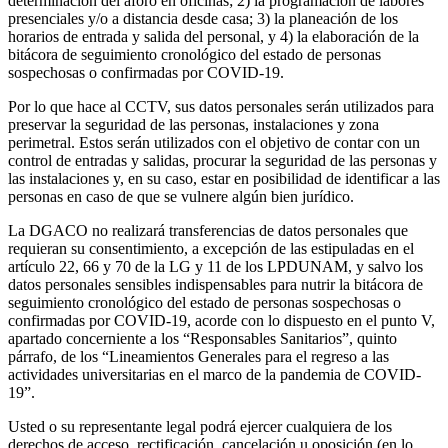
determinación del aforo en oficinas; 2) la programación de labores
presenciales y/o a distancia desde casa; 3) la planeación de los
horarios de entrada y salida del personal, y 4) la elaboración de la
bitácora de seguimiento cronológico del estado de personas
sospechosas o confirmadas por COVID-19.
Por lo que hace al CCTV, sus datos personales serán utilizados para
preservar la seguridad de las personas, instalaciones y zona
perimetral. Estos serán utilizados con el objetivo de contar con un
control de entradas y salidas, procurar la seguridad de las personas y
las instalaciones y, en su caso, estar en posibilidad de identificar a las
personas en caso de que se vulnere algún bien jurídico.
La DGACO no realizará transferencias de datos personales que
requieran su consentimiento, a excepción de las estipuladas en el
artículo 22, 66 y 70 de la LG y 11 de los LPDUNAM, y salvo los
datos personales sensibles indispensables para nutrir la bitácora de
seguimiento cronológico del estado de personas sospechosas o
confirmadas por COVID-19, acorde con lo dispuesto en el punto V,
apartado concerniente a los “Responsables Sanitarios”, quinto
párrafo, de los “Lineamientos Generales para el regreso a las
actividades universitarias en el marco de la pandemia de COVID-
19”.
Usted o su representante legal podrá ejercer cualquiera de los
derechos de acceso, rectificación, cancelación u oposición (en lo