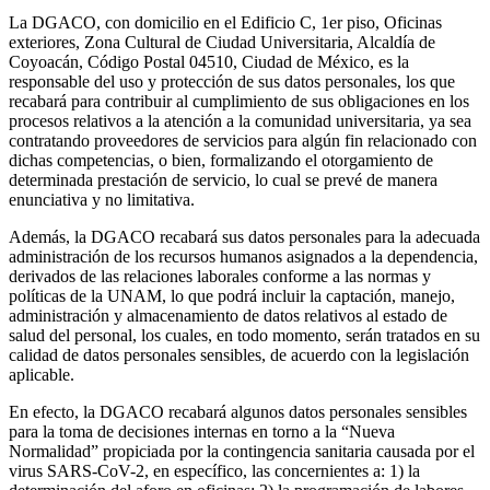
La DGACO, con domicilio en el Edificio C, 1er piso, Oficinas
exteriores, Zona Cultural de Ciudad Universitaria, Alcaldía de
Coyoacán, Código Postal 04510, Ciudad de México, es la
responsable del uso y protección de sus datos personales, los que
recabará para contribuir al cumplimiento de sus obligaciones en los
procesos relativos a la atención a la comunidad universitaria, ya sea
contratando proveedores de servicios para algún fin relacionado con
dichas competencias, o bien, formalizando el otorgamiento de
determinada prestación de servicio, lo cual se prevé de manera
enunciativa y no limitativa.
Además, la DGACO recabará sus datos personales para la adecuada
administración de los recursos humanos asignados a la dependencia,
derivados de las relaciones laborales conforme a las normas y
políticas de la UNAM, lo que podrá incluir la captación, manejo,
administración y almacenamiento de datos relativos al estado de
salud del personal, los cuales, en todo momento, serán tratados en su
calidad de datos personales sensibles, de acuerdo con la legislación
aplicable.
En efecto, la DGACO recabará algunos datos personales sensibles
para la toma de decisiones internas en torno a la “Nueva
Normalidad” propiciada por la contingencia sanitaria causada por el
virus SARS-CoV-2, en específico, las concernientes a: 1) la