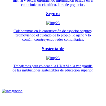
mental y sexual difundiendo información basada en el
conocimiento científico, libre de prejuicios.
Segura
Colaboramos en la construcción de espacios seguros,
promoviendo el cuidado de lo propio, lo ajeno y lo
común, construyendo redes comunitarias.
Sustentable
Trabajamos para colocar a la UNAM a la vanguardia
de las instituciones sustentables de educación superior.