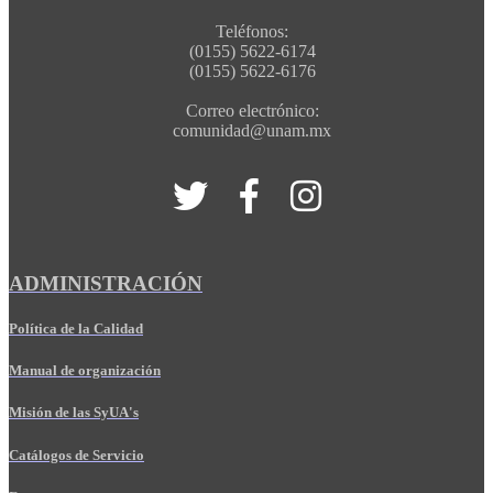
Teléfonos:
(0155) 5622-6174
(0155) 5622-6176
Correo electrónico:
comunidad@unam.mx
ADMINISTRACIÓN
Política de la Calidad
Manual de organización
Misión de las SyUA's
Catálogos de Servicio