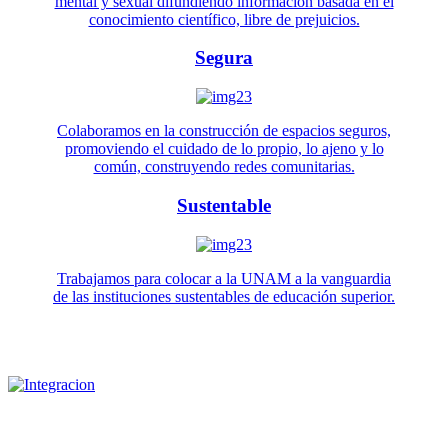
mental y sexual difundiendo información basada en el
conocimiento científico, libre de prejuicios.
Segura
Colaboramos en la construcción de espacios seguros,
promoviendo el cuidado de lo propio, lo ajeno y lo
común, construyendo redes comunitarias.
Sustentable
Trabajamos para colocar a la UNAM a la vanguardia
de las instituciones sustentables de educación superior.