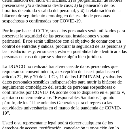
determinación del aforo en oficinas; 2) la programación de labores
presenciales y/o a distancia desde casa; 3) la planeación de los
horarios de entrada y salida del personal, y 4) la elaboración de la
bitácora de seguimiento cronológico del estado de personas
sospechosas o confirmadas por COVID-19.
Por lo que hace al CCTV, sus datos personales serán utilizados para
preservar la seguridad de las personas, instalaciones y zona
perimetral. Estos serán utilizados con el objetivo de contar con un
control de entradas y salidas, procurar la seguridad de las personas y
las instalaciones y, en su caso, estar en posibilidad de identificar a las
personas en caso de que se vulnere algún bien jurídico.
La DGACO no realizará transferencias de datos personales que
requieran su consentimiento, a excepción de las estipuladas en el
artículo 22, 66 y 70 de la LG y 11 de los LPDUNAM, y salvo los
datos personales sensibles indispensables para nutrir la bitácora de
seguimiento cronológico del estado de personas sospechosas o
confirmadas por COVID-19, acorde con lo dispuesto en el punto V,
apartado concerniente a los “Responsables Sanitarios”, quinto
párrafo, de los “Lineamientos Generales para el regreso a las
actividades universitarias en el marco de la pandemia de COVID-
19”.
Usted o su representante legal podrá ejercer cualquiera de los
derechos de acceso, rectificación, cancelación u oposición (en lo