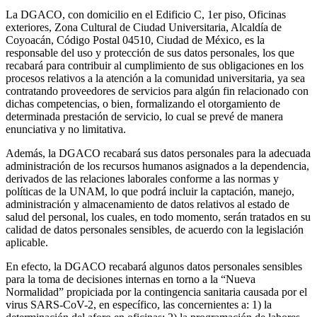
La DGACO, con domicilio en el Edificio C, 1er piso, Oficinas
exteriores, Zona Cultural de Ciudad Universitaria, Alcaldía de
Coyoacán, Código Postal 04510, Ciudad de México, es la
responsable del uso y protección de sus datos personales, los que
recabará para contribuir al cumplimiento de sus obligaciones en los
procesos relativos a la atención a la comunidad universitaria, ya sea
contratando proveedores de servicios para algún fin relacionado con
dichas competencias, o bien, formalizando el otorgamiento de
determinada prestación de servicio, lo cual se prevé de manera
enunciativa y no limitativa.
Además, la DGACO recabará sus datos personales para la adecuada
administración de los recursos humanos asignados a la dependencia,
derivados de las relaciones laborales conforme a las normas y
políticas de la UNAM, lo que podrá incluir la captación, manejo,
administración y almacenamiento de datos relativos al estado de
salud del personal, los cuales, en todo momento, serán tratados en su
calidad de datos personales sensibles, de acuerdo con la legislación
aplicable.
En efecto, la DGACO recabará algunos datos personales sensibles
para la toma de decisiones internas en torno a la “Nueva
Normalidad” propiciada por la contingencia sanitaria causada por el
virus SARS-CoV-2, en específico, las concernientes a: 1) la