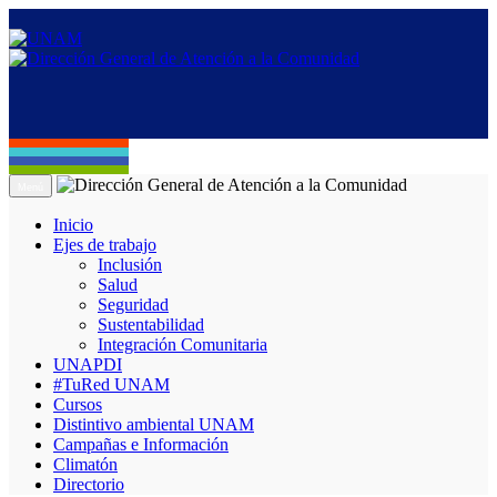
Menú
Inicio
Ejes de trabajo
Inclusión
Salud
Seguridad
Sustentabilidad
Integración Comunitaria
UNAPDI
#TuRed UNAM
Cursos
Distintivo ambiental UNAM
Campañas e Información
Climatón
Directorio