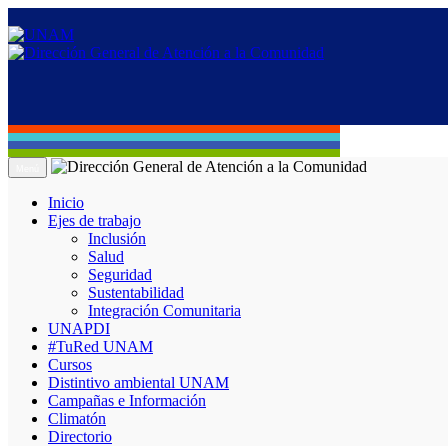
Menú
Inicio
Ejes de trabajo
Inclusión
Salud
Seguridad
Sustentabilidad
Integración Comunitaria
UNAPDI
#TuRed UNAM
Cursos
Distintivo ambiental UNAM
Campañas e Información
Climatón
Directorio