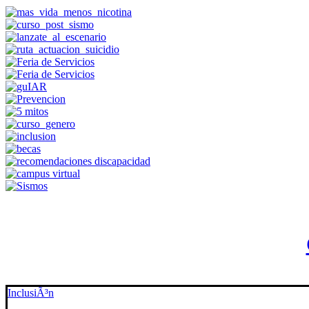
InclusiÃ³n